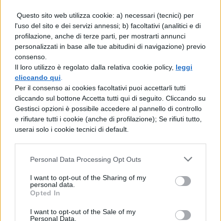
svelare agli altri la via della fuga che ha me
Questo sito web utilizza cookie: a) necessari (tecnici) per
l'uso del sito e dei servizi annessi; b) facoltativi (analitici e di
è svelata. Alessandro con questo
profilazione, anche di terze parti, per mostrarti annunci
combattimento prese il potere dell'Asia, nel
personalizzati in base alle tue abitudini di navigazione) previo
consenso.
quinto anno dopo la presa del regno, i
Il loro utilizzo è regolato dalla relativa cookie policy,
leggi
persiani pazientemente, dopo l'impero di
cliccando qui
.
Per il consenso ai cookies facoltativi puoi accettarli tutti
questi anni, accolsero il gioco della servitù.
cliccando sul bottone Accetta tutti qui di seguito. Cliccando su
Gestisci opzioni è possibile accedere al pannello di controllo
e rifiutare tutti i cookie (anche di profilazione); Se rifiuti tutto,
userai solo i cookie tecnici di default.
Personal Data Processing Opt Outs
I want to opt-out of the Sharing of my
personal data.
TI POTREBBE INTERESSARE
Opted In
LETTERATURA LATINA
I want to opt-out of the Sale of my
Personal Data.