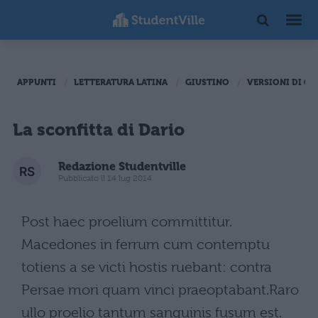
APPUNTI
LETTERATURA LATINA
GIUSTINO
VERSIONI DI C
La sconfitta di Dario
Redazione Studentville
Pubblicato il 14 lug 2014
Post haec proelium committitur.
Macedones in ferrum cum contemptu
totiens a se victi hostis ruebant: contra
Persae mori quam vinci praeoptabant.Raro
ullo proelio tantum sanguinis fusum est.