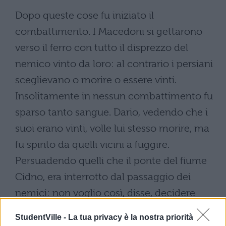
Dopo queste cose fu iniziato il
combattimento. I Macedoni si gettarono
verso il ferro con tutto il disprezzo del
nemico vinto da loro: al contrario i persiani
sceglievano o morire o essere vinti.
Insolitamente in nessun combattimento fu
sparso tanto sangue. Dario, vedendo che i
suoi erano vinti, volle lui stesso morire, ma
fu spinto da quelli vicini a fuggire.
Persuadendo quelli che il ponte del fiume
Cidno, era interrotto dal passaggio dei
nemici: non voglio così, disse, decidere
della mia salvezza al punto che i molti
StudentVille -
La tua privacy è la nostra priorità
alleati si oppongano al nemico, dovere o