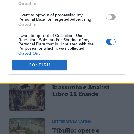
La Commedia di Plauto
Opted In
I want to opt-out of processing my
Personal Data for Targeted Advertising.
Opted In
I want to opt-out of Collection, Use,
LETTERATURA LATINA
Retention, Sale, and/or Sharing of my
Riassunto libro per
Personal Data that Is Unrelated with the
Purposes for which it was collected.
libro dell'Eneide
Opted Out
CONFIRM
LETTERATURA LATINA
Riassunto e Analisi
Libro 11 Eneide
LETTERATURA LATINA
Tibullo: opere e