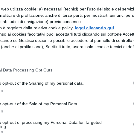
e dei Lacedemoni, fu accolto in ospitalità. Ma per
web utilizza cookie: a) necessari (tecnici) per l'uso del sito e dei serviz
analitici e di profilazione, anche di terze parti, per mostrarti annunci pers
bella moglie di Menelao, con l'inganno, e la
e abitudini di navigazione) previo consenso.
non tollerò l'ingiuria e chiese l'aiuto degli altri 
zzo è regolato dalla relativa cookie policy,
leggi cliccando qui
.
so ai cookies facoltativi puoi accettarli tutti cliccando sul bottone Accetta
irono in Beozia grandi eroi: Agamennone, fratello d
ccando su Gestisci opzioni è possibile accedere al pannello di controllo e
 di Telamone, col fratello Teucro, dall'isola di
e (anche di profilazione); Se rifiuti tutto, userai solo i cookie tecnici di def
, ma di grande forza sia nell'animo che nel corp
clo dalla Tessaglia; Ulisse dall'isola di Itaca.
l Data Processing Opt Outs
 assemblea e così li incitò: «Dobbiamo punire
o opt-out of the Sharing of my personal data.
 poiché violò la legge dell'ospitalità e commise 
In
mo la guerra in Asia e distruggeremo Troia». Tutt
o opt-out of the Sale of my Personal Data.
affidarono ad Agamennone il comando supremo
In
ora fu preparata una flotta di molte navi, molti
to opt-out of processing my Personal Data for Targeted
traghettati in Asia.
ing.
In