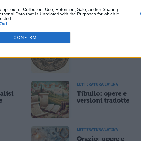
o opt-out of Collection, Use, Retention, Sale, and/or Sharing
ersonal Data that Is Unrelated with the Purposes for which it
lected.
ESSARE
Out
CONFIRM
LETTERATURA LATINA
di
Riassunto libro per
libro dell'Eneide
LETTERATURA LATINA
alisi
Tibullo: opere e
e
versioni tradotte
LETTERATURA LATINA
e
Orazio: opere e