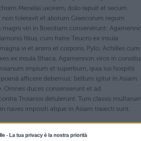
chram Menelai uxorem, dolo rapuit et secum
m non toleravit et aliorum Graecorum regum
cia magni viri in Boeotiam convenërunt: Agamenno
lamonis filius, cum fratre Teucro ex insula
 magna vi et animi et corporis, Pylo; Achilles cum
ixes ex insula Ithaca. Agamennon viros in consili
 Troianum impium et superbum, quia ius hospitii
, poenä afficere debemus: bellum igitur in Asiam
». Omnes duces consenserunt et ad
ntra Troianos detulerunt. Tum classis multaru
in naves impositi atque in Asiam traiecti sunt.
le -
La tua privacy è la nostra priorità
roiani, una volta navigò dall'Asia in Grecia, giunse 