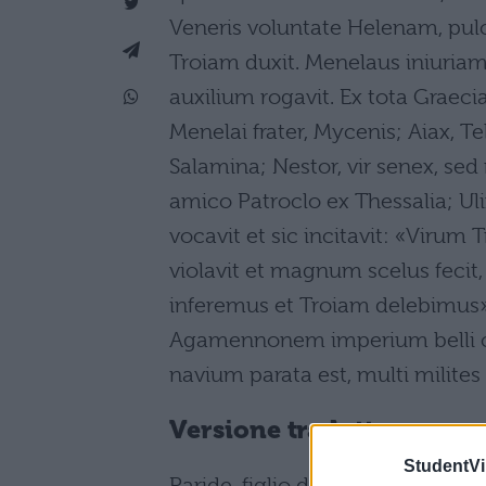
Veneris voluntate Helenam, pul
Troiam duxit. Menelaus iniuria
auxilium rogavit. Ex tota Grae
Menelai frater, Mycenis; Aiax, Te
Salamina; Nestor, vir senex, sed
amico Patroclo ex Thessalia; Ul
vocavit et sic incitavit: «Virum
violavit et magnum scelus fecit
inferemus et Troiam delebimus
Agamennonem imperium belli co
navium parata est, multi milites 
Versione tradotta
StudentVil
Paride, figlio di Priamo, re dei T