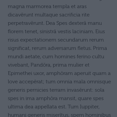
magna marmorea templa et aras
dicavërunt multaque sacrificia rite
perpetravërunt. Dea Spes dexterä manu
florem tenet, sinisträ vestis laciniam. Eius
risus expectationem secundarum rerum
significat, rerum adversarum fletus. Prima
mundi aetate, cum homines ferino cultu
vivebant, Pandöra, prima mulier et
Epimethei uxor, amphôram aperuit quam a
love accepêrat; tum omnia mala omnisque
generis pernicies terram invasërunt: sola
spes in ima amphôra mansit, quare spes
ultima dea appellata est. Tum Iuppiter,
humani generis miserîtus, spem hominibus