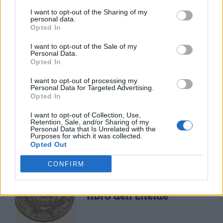
I want to opt-out of the Sharing of my
personal data.
Opted In
I want to opt-out of the Sale of my
Personal Data.
Opted In
TI POTREBBE INTERESSARE
I want to opt-out of processing my
Personal Data for Targeted Advertising.
Opted In
LETTERATURA LATINA
La Commedia di Plauto
I want to opt-out of Collection, Use,
Retention, Sale, and/or Sharing of my
Personal Data that Is Unrelated with the
Purposes for which it was collected.
Opted Out
CONFIRM
LETTERATURA LATINA
Riassunto libro per
libro dell'Eneide