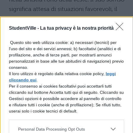
significa attesa di situazioni favorevoli, il
suo pianto di situazioni avverse. Nella
prima epoca del mondo, quando gli uomini
StudentVille -
La tua privacy è la nostra priorità
vivevano in modo simile alle bestie,
Questo sito web utilizza cookie: a) necessari (tecnici) per
Pandora, prima donna e moglie di
l'uso del sito e dei servizi annessi; b) facoltativi (analitici e di
profilazione, anche di terze parti, per mostrarti annunci
Epimeteo, aprì l'anfora che aveva ricevuto
personalizzati in base alle tue abitudini di navigazione) previo
da Giove; allora tutti i mali e disgrazie di
consenso.
Il loro utilizzo è regolato dalla relativa cookie policy,
leggi
ogni genere invasero la terra: solo la
cliccando qui
.
speranza rimase nel fondo dell'anfora, e per
Per il consenso ai cookies facoltativi puoi accettarli tutti
cliccando sul bottone Accetta tutti qui di seguito. Cliccando su
questo la speranza fu chiamata ultima dea.
Gestisci opzioni è possibile accedere al pannello di controllo
Allora Giove, avendo compassione del
e rifiutare tutti i cookie (anche di profilazione); Se rifiuti tutto,
userai solo i cookie tecnici di default.
genere umano, resituì agli uomini la
Speranza.
Personal Data Processing Opt Outs