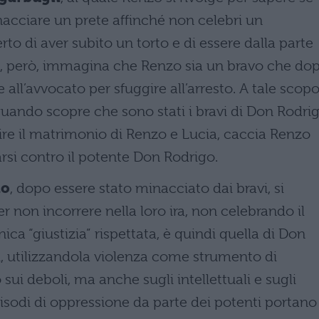
nacciare un prete affinché non celebri un
to di aver subito un torto e di essere dalla parte
li, però, immagina che Renzo sia un bravo che do
 all’avvocato per sfuggire all’arresto. A tale scop
 quando scopre che sono stati i bravi di Don Rodri
ire il matrimonio di Renzo e Lucia, caccia Renzo
arsi contro il potente Don Rodrigo.
io
, dopo essere stato minacciato dai bravi, si
er non incorrere nella loro ira, non celebrando il
ca “giustizia” rispettata, è quindi quella di Don
i, utilizzandola violenza come strumento di
sui deboli, ma anche sugli intellettuali e sugli
pisodi di oppressione da parte dei potenti portano