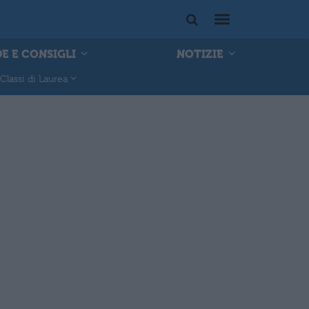
E E CONSIGLI
NOTIZIE
Classi di Laurea