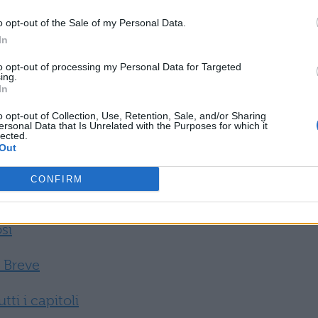
 umana.
o opt-out of the Sale of my Personal Data.
In
to opt-out of processing my Personal Data for Targeted
ing.
LESSANDRO MANZONI:
In
o opt-out of Collection, Use, Retention, Sale, and/or Sharing
ersonal Data that Is Unrelated with the Purposes for which it
pri tutto il nostro materiale per uno studio
lected.
Out
CONFIRM
osi, analisi e approfondimento
si
o Breve
ti i capitoli