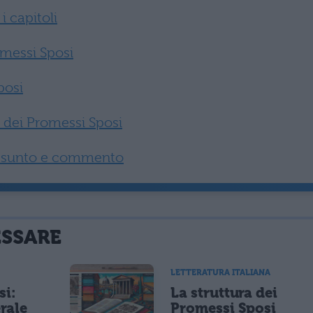
i capitoli
messi Sposi
posi
to dei Promessi Sposi
iassunto e commento
ESSARE
LETTERATURA ITALIANA
si:
La struttura dei
rale
Promessi Sposi