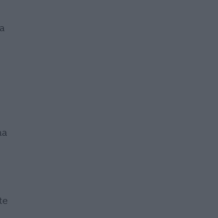
la
ma
te