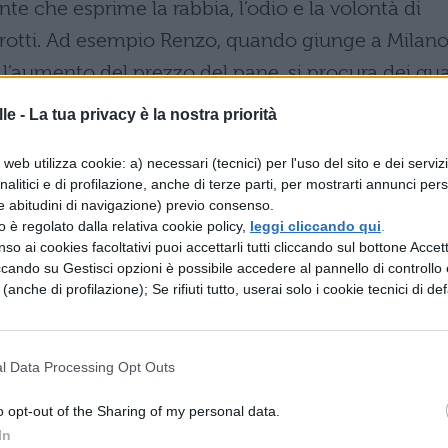
te che esprime la rabbia, l’odio e la volontà di
orotti. Ad esempio Renzo, quando giunge a Milano
r l’aumento del prezzo del pane, si procura dei gua
tto coinvolgere dalla popolazione in rivolta e dop
le -
La tua privacy è la nostra priorità
pato da Milano, viene addirittura accusato di esse
web utilizza cookie: a) necessari (tecnici) per l'uso del sito e dei serviz
analitici e di profilazione, anche di terze parti, per mostrarti annunci pers
e abitudini di navigazione) previo consenso.
one, quando viene a sapere che Lucia ha subito dell
zzo è regolato dalla relativa cookie policy,
leggi cliccando qui
.
, pensa di elaborare un piano per uccidere il
so ai cookies facoltativi puoi accettarli tutti cliccando sul bottone Accetta
ccando su Gestisci opzioni è possibile accedere al pannello di controllo e
figura di
Renzo
viene stravolta e trasformata in
e (anche di profilazione); Se rifiuti tutto, userai solo i cookie tecnici di def
o. A tale scopo subentra il concetto della divina
quale promette al debole il riscatto
l Data Processing Opt Outs
i non risponda alla violenza con la violenza.
ofondo messaggio: la fiducia nella “giustizia divina
o opt-out of the Sharing of my personal data.
alle teorie della violenza che aumentano il male
In