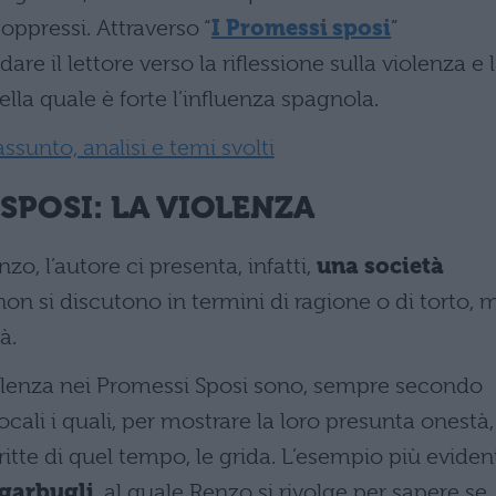
oppressi. Attraverso “
I Promessi sposi
”
are il lettore verso la riflessione sulla violenza e 
nella quale è forte l’influenza spagnola.
ssunto, analisi e temi svolti
SPOSI: LA VIOLENZA
o, l’autore ci presenta, infatti,
una società
on si discutono in termini di ragione o di torto, 
à.
violenza nei Promessi Sposi sono, sempre secondo
locali i quali, per mostrare la loro presunta onestà,
critte di quel tempo, le grida. L’esempio più eviden
garbugli
, al quale Renzo si rivolge per sapere se