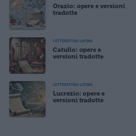
Orazio: opere e versioni
tradotte
LETTERATURA LATINA
Catullo: opere e
versioni tradotte
LETTERATURA LATINA
Lucrezio: opere e
versioni tradotte