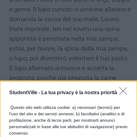
e geme. Il lupo curioso si avvicina allasino e
domanda la causa del suo male. Lasino
triste risponde: Ieri nel roveto una spina
appuntita è penetrata nella mia zampa:
estrai, per favore, la spina dalla mia zampa,
o lupo, poi diventerò volentieri il tuo pasto.
Il lupo affamato annuisce e accetta la
proposta, poiché già pregusta la carne
dellasino. Ma mentre il lupo cerca la spina
StudentVille -
La tua privacy è la nostra priorità
nella zampa dellasino, quello a calci rompe
la mascella del lupo, poi se ne va salvo ed
Questo sito web utilizza cookie: a) necessari (tecnici) per
l'uso del sito e dei servizi annessi; b) facoltativi (analitici e di
illeso.
profilazione, anche di terze parti, per mostrarti annunci
personalizzati in base alle tue abitudini di navigazione) previo
consenso.