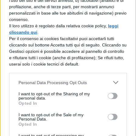
l'uso del sito e dei servizi annessi; b) facoltativi (analitici e di
profilazione, anche di terze parti, per mostrarti annunci
personalizzati in base alle tue abitudini di navigazione) previo
consenso.
Il loro utilizzo è regolato dalla relativa cookie policy,
leggi
cliccando qui
.
Per il consenso ai cookies facoltativi puoi accettarli tutti
TI POTREBBE INTERESSARE
cliccando sul bottone Accetta tutti qui di seguito. Cliccando su
Gestisci opzioni è possibile accedere al pannello di controllo
BIOLOGIA
e rifiutare tutti i cookie (anche di profilazione); Se rifiuti tutto,
userai solo i cookie tecnici di default.
La cellula procariotica:
riassunto e struttura
Personal Data Processing Opt Outs
I want to opt-out of the Sharing of my
personal data.
BIOLOGIA
Opted In
La duplicazione del DNA: come avviene
I want to opt-out of the Sale of my
Personal Data.
Opted In
BIOLOGIA
I want to opt-out of processing my