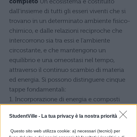
completo
Un ecosistema è costituito
dall’insieme di tutti gli esseri viventi che si
trovano in un determinato ambiente fisico-
chimico, e dalle relazioni reciproche che
intercorrono sia tra essi e l’ambiente
circostante, e che mantengono un
equilibrio e una omeostasi nel tempo,
attraverso il continuo scambio di materia
ed energia. Si possono distinguere cinque
tappe fondamentali:
1. Incorporazione di energia e composti
organici
– segue nel file da scaricare
StudentVille -
La tua privacy è la nostra priorità
Questo sito web utilizza cookie: a) necessari (tecnici) per
Scarica il contenuto