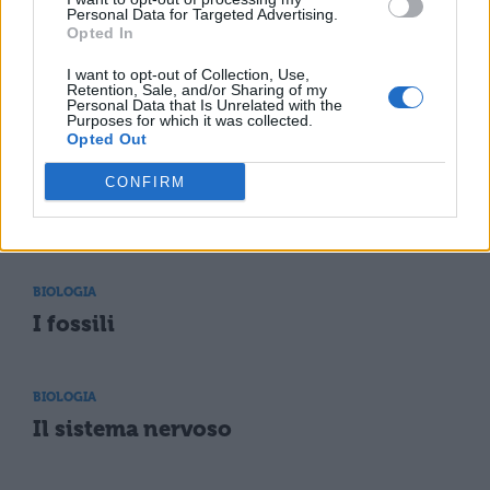
I procarioti: cosa sono
Personal Data for Targeted Advertising.
Opted In
I want to opt-out of Collection, Use,
BIOLOGIA
Retention, Sale, and/or Sharing of my
Personal Data that Is Unrelated with the
Gli Artropodi: cosa sono e dove vivono
Purposes for which it was collected.
Opted Out
CONFIRM
BIOLOGIA
Mitosi e Meiosi: come avvengono
BIOLOGIA
I fossili
BIOLOGIA
Il sistema nervoso