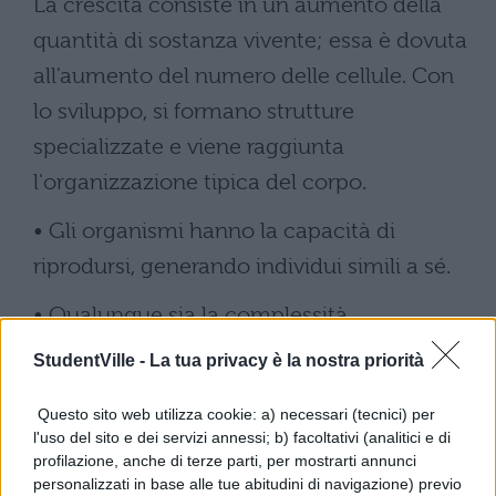
La crescita consiste in un aumento della
quantità di sostanza vivente; essa è dovuta
all'aumento del numero delle cellule. Con
lo sviluppo, si formano strutture
specializzate e viene raggiunta
l'organizzazione tipica del corpo.
• Gli organismi hanno la capacità di
riprodursi, generando individui simili a sé.
• Qualunque sia la complessità
dell'organizzazione, questa è caratteristica
StudentVille -
La tua privacy è la nostra priorità
di ciascuna specie animale o vegetale e
Questo sito web utilizza cookie: a) necessari (tecnici) per
viene trasmessa nella discendenza di
l'uso del sito e dei servizi annessi; b) facoltativi (analitici e di
generazione in generazione.
profilazione, anche di terze parti, per mostrarti annunci
personalizzati in base alle tue abitudini di navigazione) previo