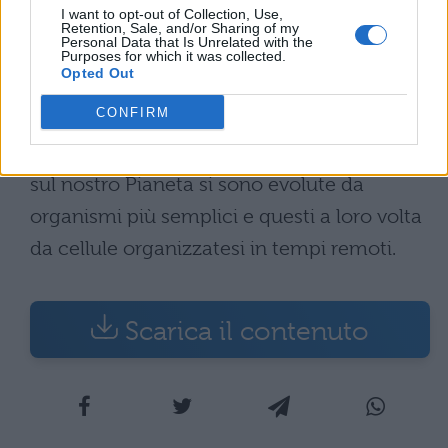
capaci di dare a essi risposta.
I want to opt-out of Collection, Use,
Retention, Sale, and/or Sharing of my
• Organismi anche molto semplici sono
Personal Data that Is Unrelated with the
Purposes for which it was collected.
capaci di spostarsi nell'ambiente
Opted Out
compiendo un movimento autonomo.
CONFIRM
• Le varietà di forme di vita presenti oggi
sul nostro Pianeta si sono evolute da
organismi più semplici e questi a loro volta
da cellule organizzatesi in tempi remoti.
Scarica il contenuto