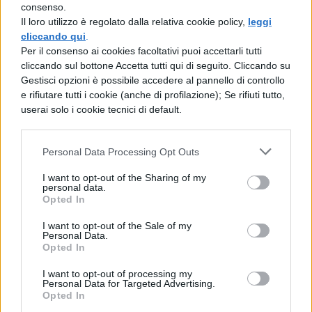
• Le macromolecole informazionali sono
consenso.
Il loro utilizzo è regolato dalla relativa cookie policy,
leggi
costituite da acido deossiribonucleico o
cliccando qui
.
DNA, salvo rarissimi casi nei quali risultano
Per il consenso ai cookies facoltativi puoi accettarli tutti
cliccando sul bottone Accetta tutti qui di seguito. Cliccando su
invece costituite da acido ribonucleico
Gestisci opzioni è possibile accedere al pannello di controllo
RNA.
e rifiutare tutti i cookie (anche di profilazione); Se rifiuti tutto,
userai solo i cookie tecnici di default.
• Gli organismi prelevano dall'ambiente
sostanze ed energia che utilizzano in vario
Personal Data Processing Opt Outs
modo. Essi inoltre hanno capacità di
I want to opt-out of the Sharing of my
personal data.
mantenere un ambiente interno costante
Opted In
anche al variare dalle condizioni ambientali
I want to opt-out of the Sale of my
esterne.
Personal Data.
Opted In
• Gli organismi percepiscono gli stimoli e le
I want to opt-out of processing my
Personal Data for Targeted Advertising.
variazioni ambientali (sensibilità) e sono
Opted In