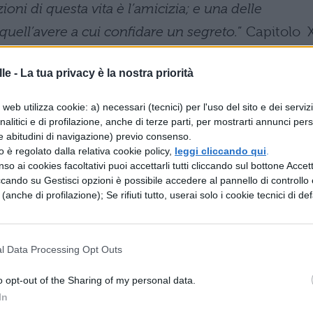
oni di questa vita è l’amicizia; e una delle
 quell’avere a cui confidare un segreto.
” Capitolo X
cuore in tempesta, ripetendo sempre quelle strane
le -
La tua privacy è la nostra priorità
giustizia, finalmente! Tant’è vero che un uomo
web utilizza cookie: a) necessari (tecnici) per l'uso del sito e dei serviz
 più quel che si dica”,
Capitolo III
analitici e di profilazione, anche di terze parti, per mostrarti annunci pers
e abitudini di navigazione) previo consenso.
ar le cose chiare: a noi tocca poi a imbrogliarle
“,
zzo è regolato dalla relativa cookie policy,
leggi cliccando qui
.
so ai cookies facoltativi puoi accettarli tutti cliccando sul bottone Accetta
 Renzo: già il soprannome, d’altronde, è
ccando su Gestisci opzioni è possibile accedere al pannello di controllo e
el personaggio.
e (anche di profilazione); Se rifiuti tutto, userai solo i cookie tecnici di def
o guai, ma sono i guai che hanno cercato me
“…
l Data Processing Opt Outs
a Lucia, è seconda solo all’Addio ai monti della
o opt-out of the Sharing of my personal data.
In
 ogni cosa è un nuovo impiccio
!”, CapitoloXVI