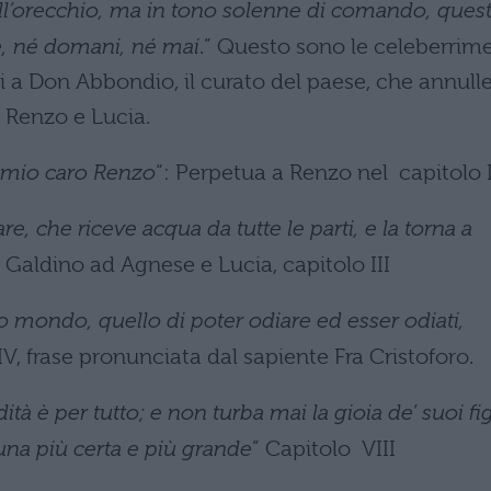
 all’orecchio, ma in tono solenne di comando, ques
e, né domani, né mai
.” Questo sono le celeberrim
i a Don Abbondio, il curato del paese, che annull
a Renzo e Lucia.
l mio caro Renzo
“: Perpetua a Renzo nel capitolo I
, che riceve acqua da tutte le parti, e la torna a
a’ Galdino ad Agnese e Lucia, capitolo III
o mondo, quello di poter odiare ed esser odiati,
IV, frase pronunciata dal sapiente Fra Cristoforo.
tà è per tutto; e non turba mai la gioia de’ suoi fig
una più certa e più grande
” Capitolo VIII