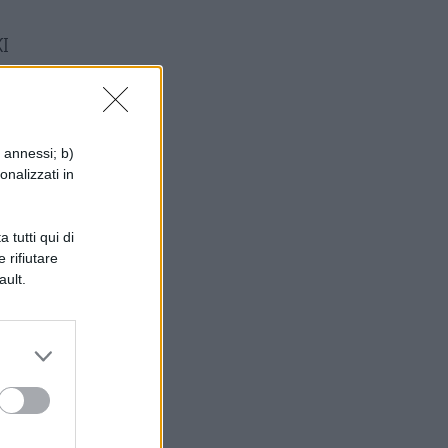
I
i annessi; b)
onalizzati in
 tutti qui di
 rifiutare
ault.