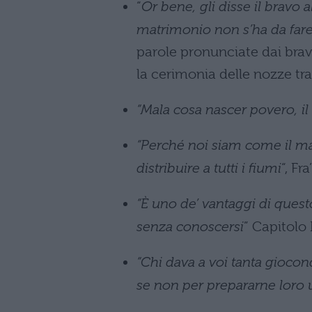
“
Or bene, gli disse il bravo
matrimonio non s’ha da far
parole pronunciate dai brav
la cerimonia delle nozze tr
“Mala cosa nascer povero, i
“Perché noi siam come il mare
distribuire a tutti i fiumi
“, Fr
“È uno de’ vantaggi di quest
senza conoscers
i
” Capitolo 
“Chi dava a voi tanta giocondi
se non per prepararne loro 