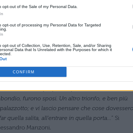
o opt-out of the Sale of my Personal Data.
 un’opera di misericordia.
” Capitolo XXI
In
to opt-out of processing my Personal Data for Targeted
a politica? Una guida che cammina, cammina, con
ing.
In
 strada, e per conseguenza butta via i suoi passi;
o opt-out of Collection, Use, Retention, Sale, and/or Sharing
toria è uno che cammina senza guida.
” Capitolo XXV
ersonal Data that Is Unrelated with the Purposes for which it
lected.
Out
brità de’ libri!
” Capitolo XXXIII
CONFIRM
assolutoria, venne quel benedetto giorno: i due
ezza trionfale, proprio a quella chiesa, dove,
ondio, furono sposi. Un altro trionfo, e ben più
l palazzotto; e vi lascio pensare che cose dovesser
ar quella salita, all’entrare in quella porta…
” Si
Alessandro Manzoni.