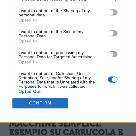
questo caso sarà pari a 2. Mentre il numero
I want to opt-out of the Sharing of my
di carrucole mobili sarà pari al guadagno
personal data.
Opted In
fratto 2.
I want to opt-out of the Sale of my
Personal Data.
Opted In
I want to opt-out of processing my
Personal Data for Targeted Advertising.
Opted In
I want to opt-out of Collection, Use,
Retention, Sale, and/or Sharing of my
Personal Data that Is Unrelated with the
Purposes for which it was collected.
Opted Out
CONFIRM
MACCHINE SEMPLICI:
ESEMPIO SU CARRUCOLA E