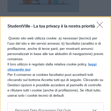
In questo caso il guadagno meccanico sarà
StudentVille -
La tua privacy è la nostra priorità
pari a 2 in effetti, infatti se noi volessimo
sollevare un peso di 100 Kg dovremmo
Questo sito web utilizza cookie: a) necessari (tecnici) per
applicare una forza di 50 Kg.
l'uso del sito e dei servizi annessi; b) facoltativi (analitici e di
profilazione, anche di terze parti, per mostrarti annunci
personalizzati in base alle tue abitudini di navigazione) previo
Macchine composte: il paranco
consenso.
Il loro utilizzo è regolato dalla relativa cookie policy,
leggi
Quelle composte sono appunto l’insieme si
cliccando qui
.
Per il consenso ai cookies facoltativi puoi accettarli tutti
due o più carrucole, fisse e mobili, collegate
cliccando sul bottone Accetta tutti qui di seguito. Cliccando su
insieme dal funi. Il sistema così inteso è
Gestisci opzioni è possibile accedere al pannello di controllo
e rifiutare tutti i cookie (anche di profilazione); Se rifiuti tutto,
anche chiamato
paranco
. In Figura è stato
userai solo i cookie tecnici di default.
schematizzato un sistema base, di una
carrucola fissa e una mobile. Il guadagno in
Personal Data Processing Opt Outs