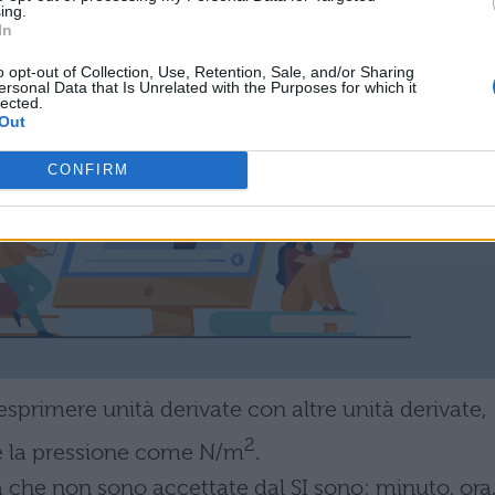
ing.
imboli speciali
:
In
o opt-out of Collection, Use, Retention, Sale, and/or Sharing
ersonal Data that Is Unrelated with the Purposes for which it
lected.
Out
CONFIRM
rimere unità derivate con altre unità derivate,
2
re la pressione come N/m
.
che non sono accettate dal SI sono: minuto, ora