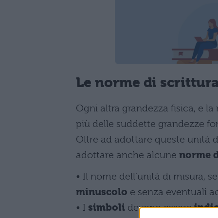
Le norme di scrittura
Ogni altra grandezza fisica, e la
più delle suddette grandezze f
Oltre ad adottare queste unità d
adottare anche alcune
norme di
• Il nome dell’unità di misura, se
minuscolo
e senza eventuali a
• I
simboli
devono essere
indic