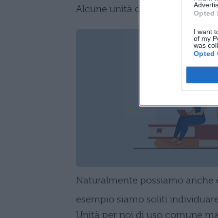
Advertis
Alcune unità derivate, ma con
s
Opted 
I want t
of my P
was col
Opted 
Naturalmente possiamo anche esp
esempio siamo soliti individua
Unità per noi di uso comune ma 