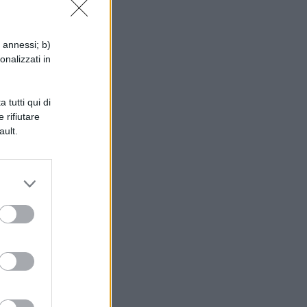
i annessi; b)
a,
onalizzati in
 tutti qui di
tre
 rifiutare
ault.