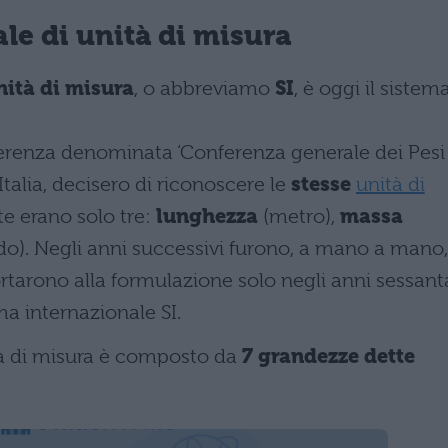
le di unità di misura
nità di misura
, o abbreviamo
SI
, è oggi il sistem
renza denominata ‘Conferenza generale dei Pesi
l’Italia, decisero di riconoscere le
stesse
unità di
te erano solo tre:
lunghezza
(metro),
massa
o). Negli anni successivi furono, a mano a mano,
rtarono alla formulazione solo negli anni sessant
ma internazionale SI.
ità di misura è composto da
7 grandezze dette