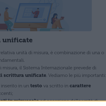
 unificate
 relativa unità di misura, è combinazione di una o
ondamentali.
i misura, il Sistema Internazionale prevede di
 scrittura unificate
. Vediamo le più importanti
 inserito in un
testo
va scritto in
carattere
ccenti;
ati in minuscolo
ad accezione delle unità di