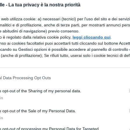
di uno scienziato,
le -
La tua privacy è la nostra priorità
te
da quelle fondamentali, i
simboli
delle singole
web utilizza cookie: a) necessari (tecnici) per l'uso del sito e dei serviz
a uno spazio
o divisi da un punto a mezza altezz
analitici e di profilazione, anche di terze parti, per mostrarti annunci pers
ominatore esse devono essere divise dalla sbarra
e abitudini di navigazione) previo consenso.
zzo è regolato dalla relativa cookie policy,
leggi cliccando qui
.
tivo;
so ai cookies facoltativi puoi accettarli tutti cliccando sul bottone Accetta
ise da uno spazio
a gruppi di tre (100 000), men
ccando su Gestisci opzioni è possibile accedere al pannello di controllo e
e (anche di profilazione); Se rifiuti tutto, userai solo i cookie tecnici di def
 la virgola.
vate
:
l Data Processing Opt Outs
o opt-out of the Sharing of my personal data.
In
o opt-out of the Sale of my Personal Data.
In
to opt-out of processing my Personal Data for Targeted