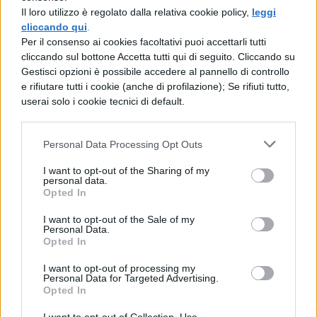
tutte la stessa quantità di essere e di bene .
Il loro utilizzo è regolato dalla relativa cookie policy,
leggi
cliccando qui
.
Fermarsi agli esseri-beni inferiori senza
Per il consenso ai cookies facoltativi puoi accettarli tutti
cercare quelli superiori , cioè anteporre i
cliccando sul bottone Accetta tutti qui di seguito. Cliccando su
Gestisci opzioni è possibile accedere al pannello di controllo
primi ai secondi come oggetto della nostra
e rifiutare tutti i cookie (anche di profilazione); Se rifiuti tutto,
volontà , questo é il male morale ( vedi
userai solo i cookie tecnici di default.
Plotino e Agostino ) ; ad esempio , mettersi
a fare 2 + 2 non é un male , ma per un
Personal Data Processing Opt Outs
matematico che abbia raggiunto la
I want to opt-out of the Sharing of my
personal data.
conoscenza delle equazioni di secondo
Opted In
grado , mettersi a fare 2 + 2 anzichè calcoli
I want to opt-out of the Sale of my
Personal Data.
complessi é un male perchè significa
Opted In
optare per un qualcosa di inferiore a
I want to opt-out of processing my
discapito di qualcosa di superiore . Anche
Personal Data for Targeted Advertising.
Opted In
nel caso del male fisico e morale , tuttavia ,