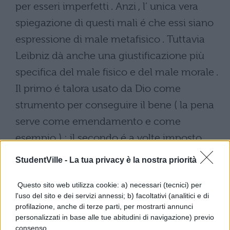
per esseri imperfetti . Anzi , l’ unica vera
spiegazione di questi mali é che essi siano
espressione di male metafisico . Tuttavia
Leibniz dà anche una giustificazione più
specifica del male fisico e del male morale .
Il primo é talora usato da Dio come
strumento per conseguire il bene ( la pena
serve come emendamento e come
esempio ) ; il secondo é a volte imposto
dalla necessità di realizzare un dovere
StudentVille -
La tua privacy è la nostra priorità
superiore : ogni oggetto della nostra
Questo sito web utilizza cookie: a) necessari (tecnici) per
volontà é in sè buono , poichè tutto ciò che
l'uso del sito e dei servizi annessi; b) facoltativi (analitici e di
esiste , in quanto contenente un tasso di
profilazione, anche di terze parti, per mostrarti annunci
personalizzati in base alle tue abitudini di navigazione) previo
essere , é un bene . Ma le cose non hanno
consenso.