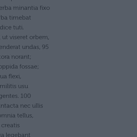
rba minantia fixo
rba timebat
dice tuti.
ut viseret orbem,
enderat undas, 95
tora norant;
oppida fossae;
a flexi,
militis usu
gentes. 100
ntacta nec ullis
mnia tellus,
 creatis
ga legebant