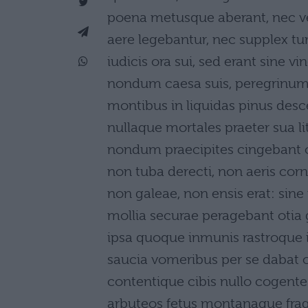
poena metusque aberant, nec ve
aere legebantur, nec supplex tu
iudicis ora sui, sed erant sine vin
nondum caesa suis, peregrinum 
montibus in liquidas pinus desc
nullaque mortales praeter sua li
nondum praecipites cingebant 
non tuba derecti, non aeris cornu
non galeae, non ensis erat: sine 
mollia securae peragebant otia 
ipsa quoque inmunis rastroque i
saucia vomeribus per se dabat o
contentique cibis nullo cogente
arbuteos fetus montanaque fra