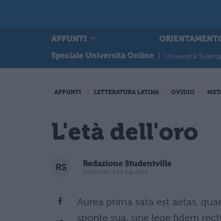
APPUNTI
ORIENTAMENT
Speciale Università Online
|
Università Telema
APPUNTI
LETTERATURA LATINA
OVIDIO
MET
L'età dell'oro
Redazione Studentville
Pubblicato il 14 lug 2014
Aurea prima sata est aetas, quae
sponte sua, sine lege fidem rec