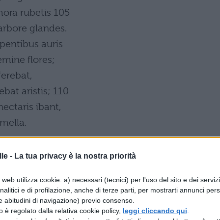
mora rubetis 105
arbore glandes.
epentibus auris
mine flores;
ferebat,
bat aristis; 110
nectaris ibant,
 mella.
le -
La tua privacy è la nostra priorità
 senza giustizieri
web utilizza cookie: a) necessari (tecnici) per l'uso del sito e dei serviz
lealtà e rettitudine.
analitici e di profilazione, anche di terze parti, per mostrarti annunci pers
e abitudini di navigazione) previo consenso.
ise nel bronzo
zzo è regolato dalla relativa cookie policy,
leggi cliccando qui
.
occhio la gente temeva