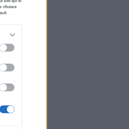
 tutti qui di
 rifiutare
ault.