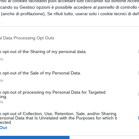
so ai cookies facoltativi puoi accettarli tutti cliccando sul bottone Accetta
ccando su Gestisci opzioni è possibile accedere al pannello di controllo e
 libera com'era.
e (anche di profilazione); Se rifiuti tutto, userai solo i cookie tecnici di def
limpida il pino
prire terre straniere
l Data Processing Opt Outs
se non i propri.
ssati scoscesi,
o opt-out of the Sharing of my personal data.
 curvi di bronzo,
In
i eserciti,
o opt-out of the Sale of my Personal Data.
cio all'ozio.
In
, non solcata
to opt-out of processing my Personal Data for Targeted
ing.
gni cosa da s?
In
 nati spontaneamente,
o opt-out of Collection, Use, Retention, Sale, and/or Sharing
le di monte,
ersonal Data that Is Unrelated with the Purposes for which it
lected.
Out
ine dei rovi
oso di Giove.