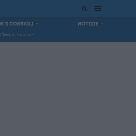
E E CONSIGLI
NOTIZIE
Classi di Laurea