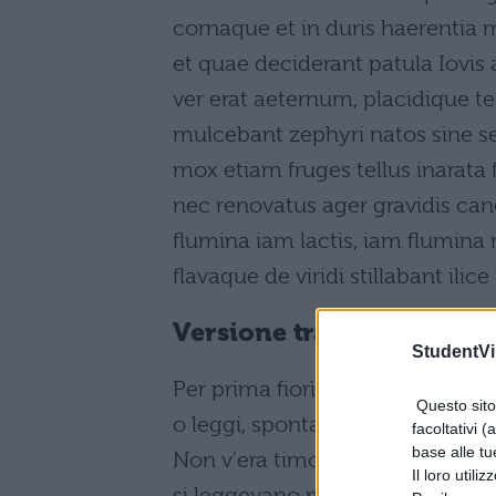
cornaque et in duris haerentia 
et quae deciderant patula Iovis 
ver erat aeternum, placidique t
mulcebant zephyri natos sine se
mox etiam fruges tellus inarata 
nec renovatus ager gravidis cane
flumina iam lactis, iam flumina 
flavaque de viridi stillabant ilice
Versione tradotta
StudentVil
Per prima fiorì l'età dell'oro, che
Questo sito 
o leggi, spontaneamente onorava 
facoltativi (
base alle tu
Non v'era timore di pene, nè inc
Il loro utili
si leggevano minacce, o in gin