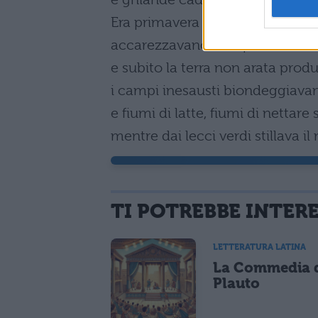
Era primavera eterna: con soffi ti
accarezzavano tranquilli i fiori 
e subito la terra non arata produ
i campi inesausti biondeggiava
e fiumi di latte, fiumi di nettare
mentre dai lecci verdi stillava il
TI POTREBBE INTER
LETTERATURA LATINA
La Commedia 
Plauto