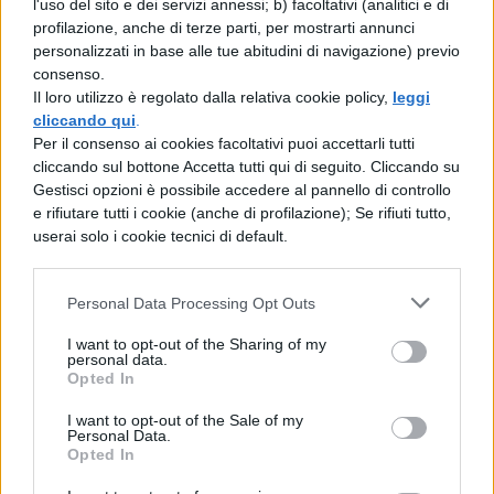
l'uso del sito e dei servizi annessi; b) facoltativi (analitici e di
profilazione, anche di terze parti, per mostrarti annunci
facilmente nessun uomo fu più felice di lui
personalizzati in base alle tue abitudini di navigazione) previo
in guerra o più moderato in pace. Per 44
consenso.
Il loro utilizzo è regolato dalla relativa cookie policy,
leggi
anni, in cui Augusto da solo presidiò il
cliccando qui
.
governo romani, visse molto
Per il consenso ai cookies facoltativi puoi accettarli tutti
cliccando sul bottone Accetta tutti qui di seguito. Cliccando su
decorosamente, molto generoso verso
Gestisci opzioni è possibile accedere al pannello di controllo
tutti, fedelissimo verso gli amici, che spesso
e rifiutare tutti i cookie (anche di profilazione); Se rifiuti tutto,
userai solo i cookie tecnici di default.
elevò ad onori quasi pari alla sua
condizione. Nessun tempo prima di lui la
Personal Data Processing Opt Outs
civiltà romana fiorì di più. Infatti aggiunse
I want to opt-out of the Sharing of my
all'impero romano l'Egitto, la Cantabria, la
personal data.
Opted In
Dalmazia, la Pannonia, l'Equitania, l'Illirico,
la Rezia, i Vindelici e i Salassi nelle Alpi,
I want to opt-out of the Sale of my
Personal Data.
tutte città marittime del Ponto. Poi vinse i
Opted In
Daci in molte battaglie. In pochi giorni