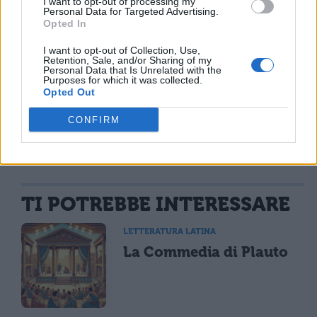
I want to opt-out of processing my
Personal Data for Targeted Advertising.
distrusse le ingenti milizie dei Germani e li
Opted In
respinse oltre il fiume Albi, che si trova,
I want to opt-out of Collection, Use,
Retention, Sale, and/or Sharing of my
lontano, oltre il Reno.
Personal Data that Is Unrelated with the
Purposes for which it was collected.
Opted Out
CONFIRM
TI POTREBBE INTERESSARE
LETTERATURA LATINA
La Commedia di Plauto