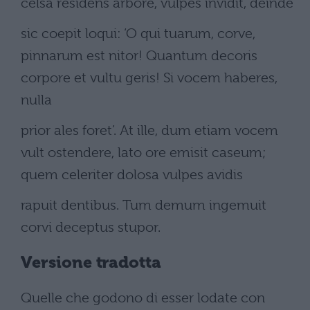
celsa residens arbore, vulpes invidit, deinde
sic coepit loqui: ‘O qui tuarum, corve,
pinnarum est nitor! Quantum decoris
corpore et vultu geris! Si vocem haberes,
nulla
prior ales foret’. At ille, dum etiam vocem
vult ostendere, lato ore emisit caseum;
quem celeriter dolosa vulpes avidis
rapuit dentibus. Tum demum ingemuit
corvi deceptus stupor.
Versione tradotta
Quelle che godono di esser lodate con