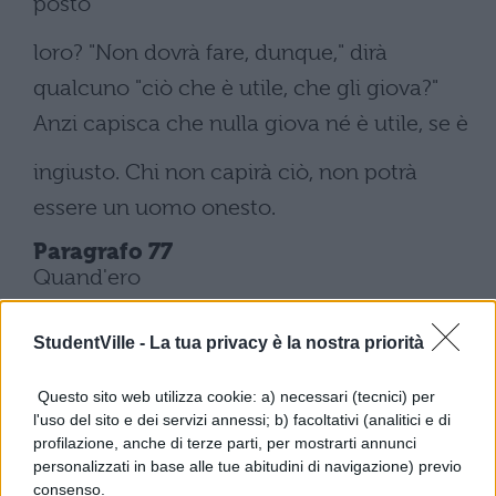
posto
loro? "Non dovrà fare, dunque," dirà
qualcuno "ciò che è utile, che gli giova?"
Anzi capisca che nulla giova né è utile, se è
ingiusto. Chi non capirà ciò, non potrà
essere un uomo onesto.
Paragrafo 77
Quand'ero
ragazzo sentivo raccontare da mio padre
StudentVille -
La tua privacy è la nostra priorità
che l'ex-console Fimbria fu giudice in un
processo riguardante Marco Lutazio Pinzia,
Questo sito web utilizza cookie: a) necessari (tecnici) per
l'uso del sito e dei servizi annessi; b) facoltativi (analitici e di
onestissimo cavaliere romano, che si era
profilazione, anche di terze parti, per mostrarti annunci
personalizzati in base alle tue abitudini di navigazione) previo
impegnato a pagare una somma se una
consenso.