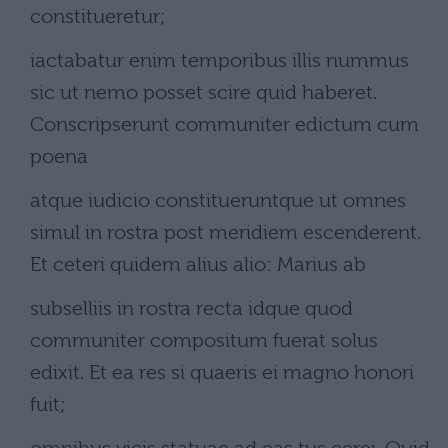
constitueretur;
iactabatur enim temporibus illis nummus
sic ut nemo posset scire quid haberet.
Conscripserunt communiter edictum cum
poena
atque iudicio constitueruntque ut omnes
simul in rostra post meridiem escenderent.
Et ceteri quidem alius alio: Marius ab
subselliis in rostra recta idque quod
communiter compositum fuerat solus
edixit. Et ea res si quaeris ei magno honori
fuit;