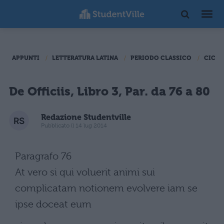
APPUNTI
LETTERATURA LATINA
PERIODO CLASSICO
CICER
De Officiis, Libro 3, Par. da 76 a 80
Redazione Studentville
Pubblicato il 14 lug 2014
Paragrafo 76
At vero si qui voluerit animi sui
complicatam notionem evolvere iam se
ipse doceat eum