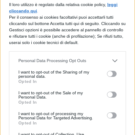
sentenza da lui provocata non l'avesse
Il loro utilizzo è regolato dalla relativa cookie policy,
leggi
cliccando qui
.
dichiarato
Per il consenso ai cookies facoltativi puoi accettarli tutti
cliccando sul bottone Accetta tutti qui di seguito. Cliccando su
galantuomo; Fimbria gli disse che non
Gestisci opzioni è possibile accedere al pannello di controllo
avrebbe mai fatto da giudice in quella
e rifiutare tutti i cookie (anche di profilazione); Se rifiuti tutto,
userai solo i cookie tecnici di default.
questione, per non togliere la reputazione
ad un
Personal Data Processing Opt Outs
uomo stimato, in caso di un giudizio
I want to opt-out of the Sharing of my
personal data.
negativo, o per non sembrare di aver
Opted In
decretato che un uomo è onesto, dal
I want to opt-out of the Sale of my
Personal Data.
momento che tale
Opted In
qualità presuppone innumerevoli doveri e
I want to opt-out of processing my
Personal Data for Targeted Advertising.
virtù. A quest'uomo buono, di cui aveva
Opted In
un'idea ben precisa non solo Socrate, ma
I want to opt-out of Collection, Use,