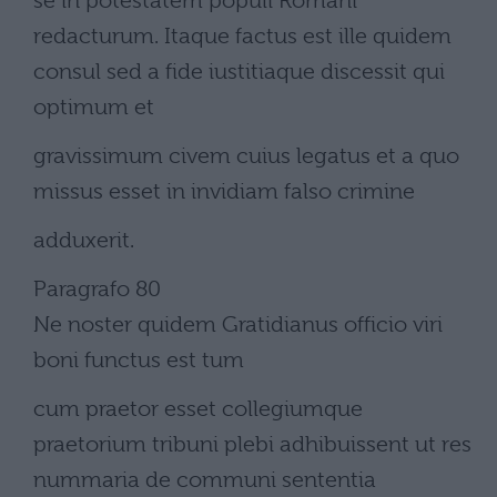
se in potestatem populi Romani
redacturum. Itaque factus est ille quidem
consul sed a fide iustitiaque discessit qui
optimum et
gravissimum civem cuius legatus et a quo
missus esset in invidiam falso crimine
adduxerit.
Paragrafo 80
Ne noster quidem Gratidianus officio viri
boni functus est tum
cum praetor esset collegiumque
praetorium tribuni plebi adhibuissent ut res
nummaria de communi sententia