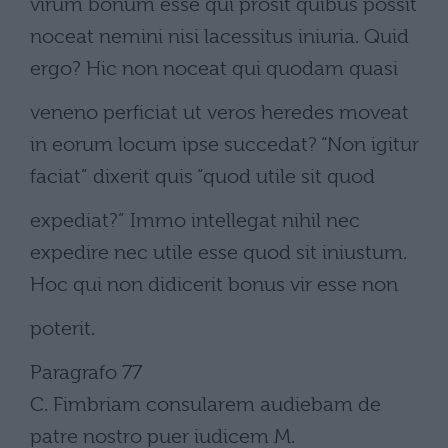
virum bonum esse qui prosit quibus possit
noceat nemini nisi lacessitus iniuria. Quid
ergo? Hic non noceat qui quodam quasi
veneno perficiat ut veros heredes moveat
in eorum locum ipse succedat? “Non igitur
faciat” dixerit quis “quod utile sit quod
expediat?” Immo intellegat nihil nec
expedire nec utile esse quod sit iniustum.
Hoc qui non didicerit bonus vir esse non
poterit.
Paragrafo 77
C. Fimbriam consularem audiebam de
patre nostro puer iudicem M.