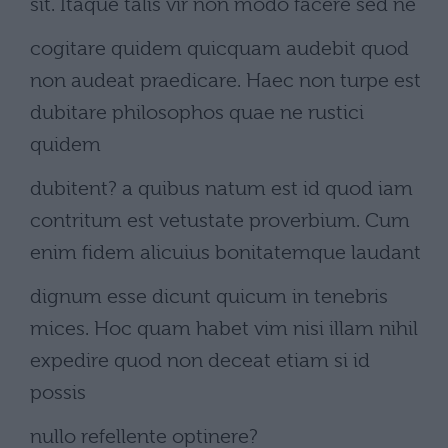
sit. Itaque talis vir non modo facere sed ne
cogitare quidem quicquam audebit quod
non audeat praedicare. Haec non turpe est
dubitare philosophos quae ne rustici
quidem
dubitent? a quibus natum est id quod iam
contritum est vetustate proverbium. Cum
enim fidem alicuius bonitatemque laudant
dignum esse dicunt quicum in tenebris
mices. Hoc quam habet vim nisi illam nihil
expedire quod non deceat etiam si id
possis
nullo refellente optinere?