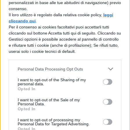
personalizzati in base alle tue abitudini di navigazione) previo
questi tuoi simili sono sempre scimmie”. Si
consenso.
ordina subito che sia sbranata con denti ed
Il loro utilizzo è regolato dalla relativa cookie policy,
leggi
cliccando qui
.
unghie, per il fatto che aveva detto il vero.
Per il consenso ai cookies facoltativi puoi accettarli tutti
cliccando sul bottone Accetta tutti qui di seguito. Cliccando su
Se gli uomini (sono) malvagi, quelli che
Gestisci opzioni è possibile accedere al pannello di controllo
amano inganno e malizia, sbranano bontà
e rifiutare tutti i cookie (anche di profilazione); Se rifiuti tutto,
userai solo i cookie tecnici di default.
e verità.
Personal Data Processing Opt Outs
Versione tradotta
I want to opt-out of the Sharing of my
personal data.
« Nulla è più utile alluomo che
Opted In
parlar rettamente ». Il giudizio deve essere
I want to opt-out of the Sale of my
Personal Data.
senzaltro approvato da tutti; ma la sincerità
Opted In
suole esser spinta alla disgrazia,
I want to opt-out of processing my
Personal Data for Targeted Advertising.
Opted In