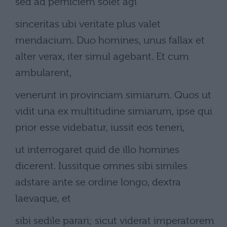
sed ad perniciem solet agi
sinceritas ubi veritate plus valet
mendacium. Duo homines, unus fallax et
alter verax, iter simul agebant. Et cum
ambularent,
venerunt in provinciam simiarum. Quos ut
vidit una ex multitudine simiarum, ipse qui
prior esse videbatur, iussit eos teneri,
ut interrogaret quid de illo homines
dicerent. Iussitque omnes sibi similes
adstare ante se ordine longo, dextra
laevaque, et
sibi sedile parari; sicut viderat imperatorem