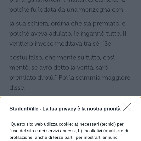
poiché fu lodata da una menzogna con
la sua schiera, ordina che sia premiato, e
poiché aveva adulato, le ingannò tutte. Il
veritiero invece meditava tra sé: “Se
costui falso, che mente su tutto, così
meritò, se avrò detto la verità, sarò
premiato di più.” Poi la scimmia maggiore
disse:
“Dì anche tu, chi sono io, e questi che vedi
StudentVille -
La tua privacy è la nostra priorità
davanti a me?” Ma lui, che amava sempre la
verità ed era solito parlare,
Questo sito web utilizza cookie: a) necessari (tecnici) per
l'uso del sito e dei servizi annessi; b) facoltativi (analitici e di
rispose: “Tu sei davvero una scimmia, e
profilazione, anche di terze parti, per mostrarti annunci