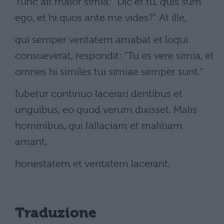
Tunc ait maior simia: “Dic et tu, quis sum
ego, et hi quos ante me vides?” At ille,
qui semper veritatem amabat et loqui
consueverat, respondit: “Tu es vere simia, et
omnes hi similes tui simiae semper sunt.”
Iubetur continuo lacerari dentibus et
unguibus, eo quod verum dixisset. Malis
hominibus, qui fallaciam et malitiam
amant,
honestatem et veritatem lacerant.
Traduzione