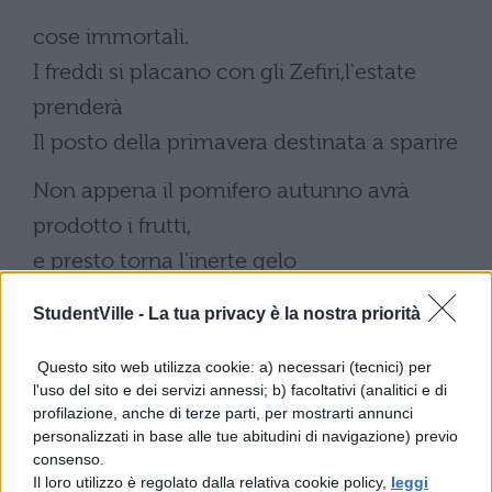
cose immortali.
I freddi si placano con gli Zefiri,l'estate
prenderà
Il posto della primavera destinata a sparire
Non appena il pomifero autunno avrà
prodotto i frutti,
e presto torna l'inerte gelo
invernale.
StudentVille -
La tua privacy è la nostra priorità
Tuttavia celeri lune riparano i danni celesti
Questo sito web utilizza cookie: a) necessari (tecnici) per
Noi,siamo caduti dove si trova
l'uso del sito e dei servizi annessi; b) facoltativi (analitici e di
il padre Enea e il ricco
profilazione, anche di terze parti, per mostrarti annunci
personalizzati in base alle tue abitudini di navigazione) previo
consenso.
Tullo e Anco,
Il loro utilizzo è regolato dalla relativa cookie policy,
leggi