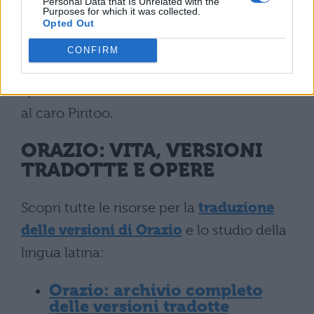
Personal Data that Is Unrelated with the
Purposes for which it was collected.
dalle tenebre
Opted Out
Dell'inferno il casto Ippolito,
CONFIRM
né Teseo può
spezzare le catene infernali
al caro Piritoo.
ORAZIO: VITA, VERSIONI
TRADOTTE E OPERE
Scopri tutte le risorse per la
traduzione
delle versioni di Orazio
e lo studio della
lingua latina:
Orazio: archivio completo
delle versioni tradotte