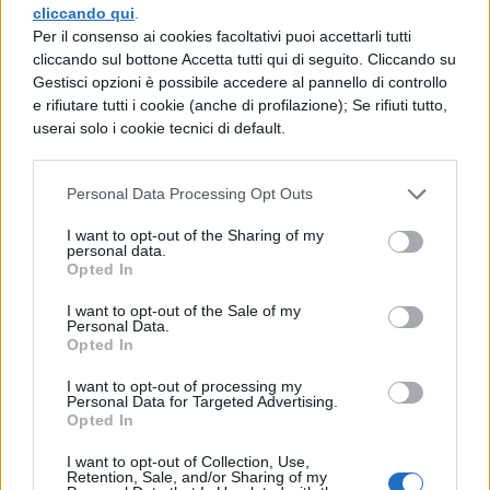
siamo polvere e ombra.
cliccando qui
.
Per il consenso ai cookies facoltativi puoi accettarli tutti
Chi sa se gli dei superni aggiungeranno
cliccando sul bottone Accetta tutti qui di seguito. Cliccando su
Gestisci opzioni è possibile accedere al pannello di controllo
alla somma attuale un tempo futuro?
e rifiutare tutti i cookie (anche di profilazione); Se rifiuti tutto,
Tutte le cose che avrai dato all'animo
userai solo i cookie tecnici di default.
amico
Sfuggiranno alle avide mani
Personal Data Processing Opt Outs
I want to opt-out of the Sharing of my
dell'erede.
personal data.
Opted In
Quando sarai morto per sempre e Minosse
Avrà fatto un magnifico
I want to opt-out of the Sale of my
Personal Data.
Opted In
giudizio di te,
I want to opt-out of processing my
o Torquato né la stirpe né la facondia
Personal Data for Targeted Advertising.
Opted In
né la pietà ti restituiranno.
I want to opt-out of Collection, Use,
Infatti neanche Diana libera
Retention, Sale, and/or Sharing of my