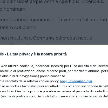
ilia dimisisset atque omnia caedibus, incendius,
ero hominum
cum duabus legionibus in Treveros mittit, quoru
itatem cotidianis
ate non multum a Germanis differebat neque
coacta faciebat.
le -
La tua privacy è la nostra priorità
web utilizza cookie: a) necessari (tecnici) per l'uso del sito e dei serviz
o del paese di
analitici e di profilazione, anche di terze parti, per mostrarti annunci pers
e abitudini di navigazione) previo consenso.
iarie e aver seminato la desolazione con stragi,
zzo è regolato dalla relativa cookie policy,
leggi cliccando qui
.
so ai cookies facoltativi puoi accettarli tutti cliccando sul bottone Accetta
o o catturato
ccando su Gestisci opzioni è possibile accedere al pannello di controllo e
e (anche di profilazione); Se rifiuti tutto, userai solo i cookie tecnici di def
e spedisce Labieno con due legioni nelle terre d
a con i