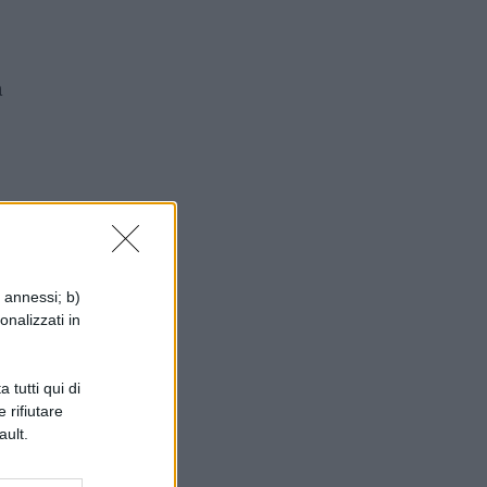
m
i annessi; b)
onalizzati in
 tutti qui di
 rifiutare
ault.
ei