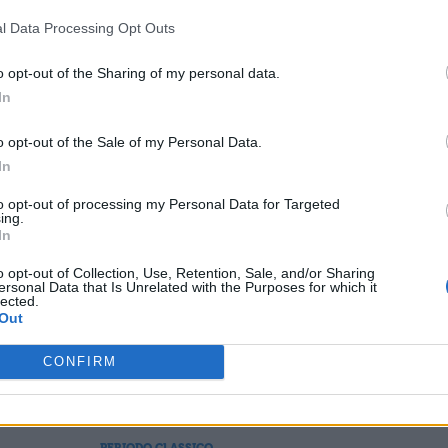
l Data Processing Opt Outs
a tutti i giorni; per il loro grado di civiltà e la lo
to
o opt-out of the Sharing of my personal data.
In
 ubbidivano mai agli ordini, se non costretti da u
o opt-out of the Sale of my Personal Data.
In
to opt-out of processing my Personal Data for Targeted
ing.
In
ESSARE
o opt-out of Collection, Use, Retention, Sale, and/or Sharing
ersonal Data that Is Unrelated with the Purposes for which it
lected.
PERIODO CLASSICO
Out
e
De Bello Gallico, Libro 7 - Par. 77
te
CONFIRM
PERIODO CLASSICO