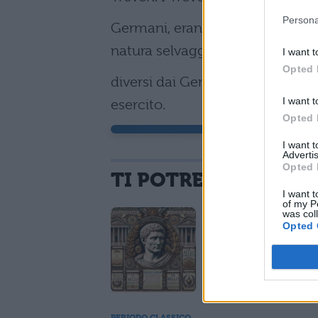
Persona
Germani, erano abituati a far guerr
natura selvaggia non erano mol
I want t
Opted 
diversi dai Germani stessi e non
I want t
esercito.
Opted 
I want 
Advertis
Opted 
TI POTREBBE INTER
I want t
of my P
was col
PERIODO CLASSICO
Opted 
Cesare: opere 
versioni tradot
PERIODO CLASSICO