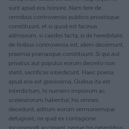
sunt apud eos honore. Nam fere de
omnibus controversiis publicis privatisque
constituunt, et si quod est facinus
admissum, si caedes facta, si de heredidate,
de finibus controversia est, idem decernunt,
praemia poenasque constituunt. Si qui aut
privatus aut populus eorum decreto non
stetit, sacrificiis interdicunt. Haec poena
apud eos est gravissima. Quibus ita est
interdictum, hi numero impiorum ac
sceleratorum habentur, his omnes
decedunt, aditum eorum sermonemque
defugiunt, ne quid ex contagione
incommodi accipiant, neque his petentibus