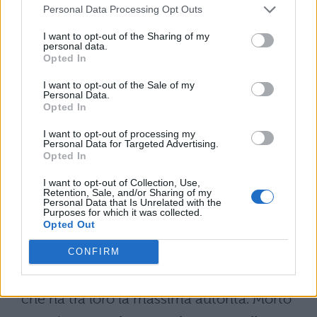
giudicano e decidono premi e castighi. Se
Personal Data Processing Opt Outs
qualcuno o privato (cittadino) o un gruppo
I want to opt-out of the Sharing of my
personal data.
non si è attenuto alla loro decisione, lo
Opted In
interdicono dai sacrifici. Questo castigo
I want to opt-out of the Sale of my
presso di loro è gravissimo. A chi si è
Personal Data.
Opted In
interdetto, questi sono considerati nel
I want to opt-out of processing my
novero degli empi e degli scellerati, tutti
Personal Data for Targeted Advertising.
Opted In
schivano costoro, sfuggono dal loro
I want to opt-out of Collection, Use,
incontro e dialogo, per non ricevere dal
Retention, Sale, and/or Sharing of my
Personal Data that Is Unrelated with the
contatto un qualcosa di danno, né anche
Purposes for which it was collected.
Opted Out
se questi lo chiedono è data giustizia e non
si concede alcun onore.
CONFIRM
Ma uno solo è a capo di tutti questi druidi,
che ha tra loro la massima autorità. Morto