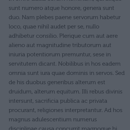
sunt numero atque honore, genera sunt
duo. Nam plebes paene servorum habetur
loco, quae nihil audet per se, nullo
adhibetur consilio. Plerique cum aut aere
alieno aut magnitudine tributorum aut
iniuria potentiorum premuntur, sese in
servitutem dicant. Nobilibus in hos eadem
omnia sunt iura quae dominis in servos. Sed
de his duobus generibus alterum est
druidum, alterum equitum. Illi rebus divinis
intersunt, sacrificia publica ac privata
procurant, religiones interpretantur. Ad hos
magnus adulescentium numerus
disciplinae causa concurrit magnoque hi