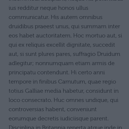
ius redditur neque honos ullus
communicatur. His autem omnibus
druidibus praeest unus, qui summam inter
eos habet auctoritatem. Hoc mortuo aut, si
qui ex reliquis excellit dignitate, succedit
aut, si sunt plures pares, suffragio Druidum
adlegitur; nonnumquam etiam armis de
principatu contendunt. Hi certo anni
tempore in finibus Carnutum, quae regio
totius Galliae media habetur, considunt in
loco consecrato. Huc omnes undique, qui
controversias habent, conveniunt
eorumque decretis iudiciisque parent.
Disciplina in Britannia reperta atque inde in