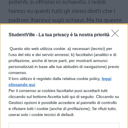
potenti, si offrono in schiavitù. I nobili
hanno su questi tutti gli stessi diritti che i
padroni (hanno) sugli schiavi. Ma tra queste
due classi la prima è dei druidi, la seconda
StudentVille -
La tua privacy è la nostra priorità
dei cavalieri. Quelli intervengono nei riti
sacri, curano i sacrifici pubblici e privati,
Questo sito web utilizza cookie: a) necessari (tecnici) per
l'uso del sito e dei servizi annessi; b) facoltativi (analitici e di
interpretano le cose religiose. Presso questi
profilazione, anche di terze parti, per mostrarti annunci
accorre un gran numero di giovani per
personalizzati in base alle tue abitudini di navigazione) previo
consenso.
l’educazione e questi presso di loro sono in
Il loro utilizzo è regolato dalla relativa cookie policy,
leggi
grande onore. Infatti decidono di quasi
cliccando qui
.
Per il consenso ai cookies facoltativi puoi accettarli tutti
tutte le controversie pubbliche e private, e
cliccando sul bottone Accetta tutti qui di seguito. Cliccando su
se è stato commesso qualche delitto, se c’è
Gestisci opzioni è possibile accedere al pannello di controllo
e rifiutare tutti i cookie (anche di profilazione); Se rifiuti tutto,
stata una uccisione, se la controversi è per
userai solo i cookie tecnici di default.
l’eredità, per i confini, ugualmente