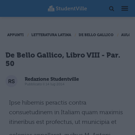
APPUNTI
LETTERATURA LATINA
DE BELLO GALLICO
AULO I
De Bello Gallico, Libro VIII - Par.
50
Redazione Studentville
Pubblicato il 14 lug 2014
Ipse hibernis peractis contra
consuetudinem in Italiam quam maximis
itineribus est profectus, ut municipia et