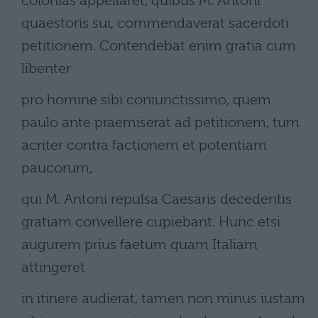
colonias appellaret, quibus M. Antoni
quaestoris sui, commendaverat sacerdoti
petitionem. Contendebat enim gratia cum
libenter
pro homine sibi coniunctissimo, quem
paulo ante praemiserat ad petitionem, tum
acriter contra factionem et potentiam
paucorum,
qui M. Antoni repulsa Caesaris decedentis
gratiam convellere cupiebant. Hunc etsi
augurem prius faetum quam Italiam
attingeret
in itinere audierat, tamen non minus iustam