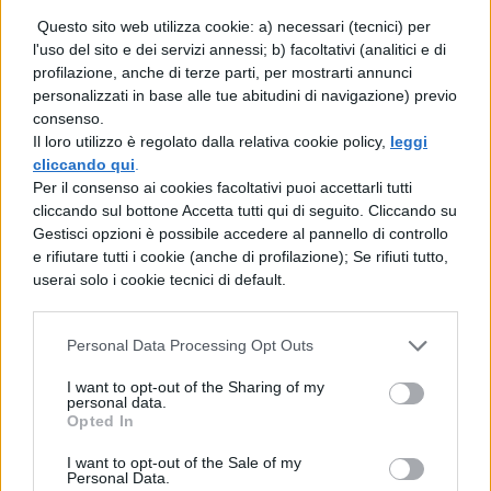
prima aveva mandato a presentare la sua
Questo sito web utilizza cookie: a) necessari (tecnici) per
l'uso del sito e dei servizi annessi; b) facoltativi (analitici e di
candidatura; dall'altro voleva colpire
profilazione, anche di terze parti, per mostrarti annunci
personalizzati in base alle tue abitudini di navigazione) previo
duramente il potente partito di quei pochi
consenso.
che, con una sconfitta elettorale di M.
Il loro utilizzo è regolato dalla relativa cookie policy,
leggi
cliccando qui
.
Antonio, desideravano minare l'autorità di
Per il consenso ai cookies facoltativi puoi accettarli tutti
cliccando sul bottone Accetta tutti qui di seguito. Cliccando su
Cesare, allo scadere della sua carica. E
Gestisci opzioni è possibile accedere al pannello di controllo
anche se durante il viaggio, prima di
e rifiutare tutti i cookie (anche di profilazione); Se rifiuti tutto,
userai solo i cookie tecnici di default.
giungere in Italia, aveva saputo che M.
Antonio era stato eletto augure, stimò di
Personal Data Processing Opt Outs
avere, nondimeno, un buon motivo per
I want to opt-out of the Sharing of my
personal data.
visitare
Opted In
i municipi e le colonie, perché voleva
I want to opt-out of the Sale of my
Personal Data.