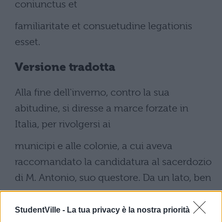
coniunctus et
familiaritate et consuetudine legationis
esset.
Versione tradotta
Alla fine dell'inverno, contro la sua
abitudine, si diresse a marce forzate in
Italia, per rivolgersi ai
municipi e alle colonie, a cui aveva
raccomandato la candidatura al sacerdozio
di M. Antonio, suo questore. Da un lato, ben
volentieri faceva valere tutto il suo prestigio
StudentVille -
La tua privacy è la nostra priorità
per un uomo a lui così legato, che poco