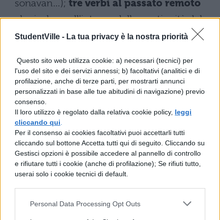
sonavan…);
tre verbi al passato remoto
che isolano all'interno della continuità del
passato un evento unico e irripetibile: il
StudentVille -
La tua privacy è la nostra priorità
primo incontro del poeta con la donna
Questo sito web utilizza cookie: a) necessari (tecnici) per
amata (arsi, fu, vidi…); due presenti (son,
l'uso del sito e dei servizi annessi; b) facoltativi (analitici e di
sana). Il primo verbo è rafforzato da “or”. Il
profilazione, anche di terze parti, per mostrarti annunci
personalizzati in base alle tue abitudini di navigazione) previo
valore della due forma verbali non è
consenso.
comunque uguale. La prima forma verbale
Il loro utilizzo è regolato dalla relativa cookie policy,
leggi
cliccando qui
.
viene utilizzata per mettere a fuoco lo
Per il consenso ai cookies facoltativi puoi accettarli tutti
scarto temporale piuttosto netta tra
cliccando sul bottone Accetta tutti qui di seguito. Cliccando su
Gestisci opzioni è possibile accedere al pannello di controllo
passato e presente e per sottolineare la
e rifiutare tutti i cookie (anche di profilazione); Se rifiuti tutto,
userai solo i cookie tecnici di default.
fugacità della bellezza. Un
presente
atemporale
con un carattere sentenzioso
Personal Data Processing Opt Outs
che intende esprimere la perennità