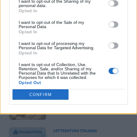
dell'Amore del poeta.
I want to opt-out of the Sharing of my
personal data.
Opted In
I want to opt-out of the Sale of my
Scarica il contenuto
Personal Data.
Opted In
I want to opt-out of processing my
Personal Data for Targeted Advertising.
Opted In
I want to opt-out of Collection, Use,
Retention, Sale, and/or Sharing of my
TI POTREBBE INTERESSARE
Personal Data that Is Unrelated with the
Purposes for which it was collected.
Opted Out
LETTERATURA ITALIANA
Francesco Petrarca
CONFIRM
LETTERATURA ITALIANA