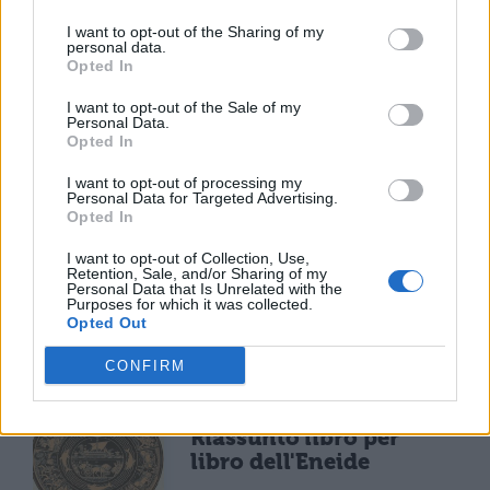
I want to opt-out of the Sharing of my
personal data.
Opted In
I want to opt-out of the Sale of my
Personal Data.
Opted In
I want to opt-out of processing my
TI POTREBBE INTERESSARE
Personal Data for Targeted Advertising.
Opted In
LETTERATURA LATINA
I want to opt-out of Collection, Use,
Retention, Sale, and/or Sharing of my
La Commedia di Plauto
Personal Data that Is Unrelated with the
Purposes for which it was collected.
Opted Out
CONFIRM
LETTERATURA LATINA
Riassunto libro per
libro dell'Eneide