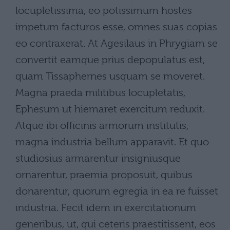
locupletissima, eo potissimum hostes
impetum facturos esse, omnes suas copias
eo contraxerat. At Agesilaus in Phrygiam se
convertit eamque prius depopulatus est,
quam Tissaphernes usquam se moveret.
Magna praeda militibus locupletatis,
Ephesum ut hiemaret exercitum reduxit.
Atque ibi officinis armorum institutis,
magna industria bellum apparavit. Et quo
studiosius armarentur insigniusque
ornarentur, praemia proposuit, quibus
donarentur, quorum egregia in ea re fuisset
industria. Fecit idem in exercitationum
generibus, ut, qui ceteris praestitissent, eos