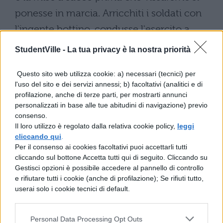
ponesse in marcia. Arricchiti i soldati con
l'ingente bottino, condusse l'esercito a
svernare in Efeso. E organizzate lì fabbriche
StudentVille -
La tua privacy è la nostra priorità
di armi, si preparò alla guerra con grande
Questo sito web utilizza cookie: a) necessari (tecnici) per
energia. E perché (i suoi) si armassero con
l'uso del sito e dei servizi annessi; b) facoltativi (analitici e di
maggior zelo e si equipaggiassero con
profilazione, anche di terze parti, per mostrarti annunci
personalizzati in base alle tue abitudini di navigazione) previo
maggior decoro, propose dei premi da
consenso.
donare a coloro il cui impegno in questa
Il loro utilizzo è regolato dalla relativa cookie policy,
leggi
cliccando qui
.
attività fosse stato particolarmente alacre.
Per il consenso ai cookies facoltativi puoi accettarli tutti
Fece lo stesso nei (vari) tipi di esercitazioni,
cliccando sul bottone Accetta tutti qui di seguito. Cliccando su
Gestisci opzioni è possibile accedere al pannello di controllo
sì da premiare con ricchi doni quanti si
e rifiutare tutti i cookie (anche di profilazione); Se rifiuti tutto,
fossero distinti sugli altri. Con questi mezzi
userai solo i cookie tecnici di default.
riuscì dunque ad avere un esercito molto
ben equipaggiato e allenato.
Personal Data Processing Opt Outs