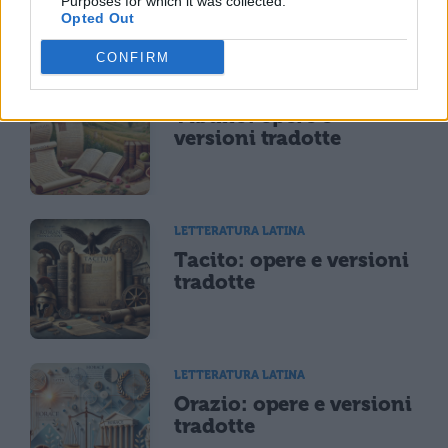
Purposes for which it was collected.
Opted Out
CONFIRM
LETTERATURA LATINA
Tibullo: opere e
versioni tradotte
LETTERATURA LATINA
Tacito: opere e versioni
tradotte
LETTERATURA LATINA
Orazio: opere e versioni
tradotte