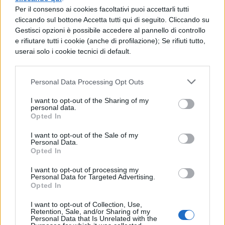
Per il consenso ai cookies facoltativi puoi accettarli tutti
cliccando sul bottone Accetta tutti qui di seguito. Cliccando su
TI POTREBBE INTERESSARE
Gestisci opzioni è possibile accedere al pannello di controllo
e rifiutare tutti i cookie (anche di profilazione); Se rifiuti tutto,
userai solo i cookie tecnici di default.
LETTERATURA LATINA
La Commedia di Plauto
Personal Data Processing Opt Outs
I want to opt-out of the Sharing of my
personal data.
Opted In
LETTERATURA LATINA
I want to opt-out of the Sale of my
Riassunto libro per
Personal Data.
libro dell'Eneide
Opted In
I want to opt-out of processing my
Personal Data for Targeted Advertising.
Opted In
LETTERATURA LATINA
I want to opt-out of Collection, Use,
Riassunto e Analisi
Retention, Sale, and/or Sharing of my
Personal Data that Is Unrelated with the
Libro 11 Eneide