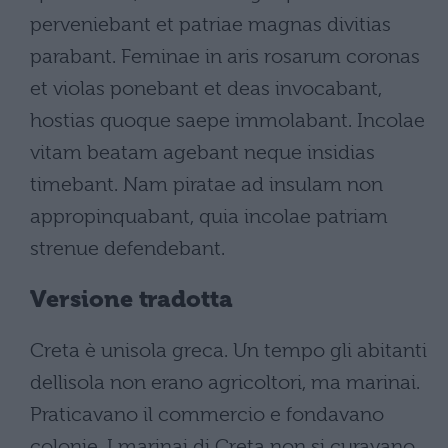
perveniebant et patriae magnas divitias
parabant. Feminae in aris rosarum coronas
et violas ponebant et deas invocabant,
hostias quoque saepe immolabant. Incolae
vitam beatam agebant neque insidias
timebant. Nam piratae ad insulam non
appropinquabant, quia incolae patriam
strenue defendebant.
Versione tradotta
Creta è unisola greca. Un tempo gli abitanti
dellisola non erano agricoltori, ma marinai.
Praticavano il commercio e fondavano
colonie. I marinai di Creta non si curavano