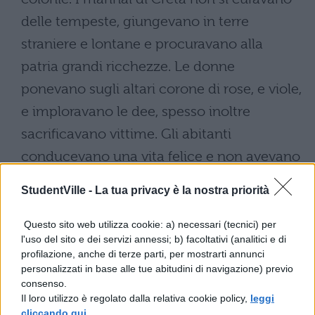
delle tempeste, giungevano in terre
straniere e lontane e procuravano alla
patria grandi ricchezze. Le donne
ponevano sugli altari corone di rose, e viole,
e imploravano le dee, spesso inoltre
sacrificavano vittime. Gli abitanti
conducevano una vita felice e non avevano
timore di agguati . Infatti i pirati non si
StudentVille -
La tua privacy è la nostra priorità
avvicinavano allisola perché gli abitanti
difendevano la patria valorosamente.
Questo sito web utilizza cookie: a) necessari (tecnici) per
l'uso del sito e dei servizi annessi; b) facoltativi (analitici e di
profilazione, anche di terze parti, per mostrarti annunci
personalizzati in base alle tue abitudini di navigazione) previo
consenso.
Il loro utilizzo è regolato dalla relativa cookie policy,
leggi
cliccando qui
.