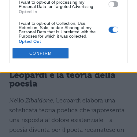
non più limitato alla critica della società
I want to opt-out of processing my
Personal Data for Targeted Advertising.
contemporanea ma esteso alla condizione
Opted In
umana universale.
L’infelicità non deriva
I want to opt-out of Collection, Use,
Retention, Sale, and/or Sharing of my
solo dai limiti della civiltà moderna, ma
Personal Data that Is Unrelated with the
Purposes for which it was collected.
dal rapporto fondamentale tra l’uomo e
Opted Out
la natura
, tra il desiderio infinito e
CONFIRM
l’impossibilità di soddisfarlo.
Leopardi e la teoria della
poesia
Nello
Zibaldone
, Leopardi elabora una
sofisticata teoria poetica che rappresenta
una risposta al dolore esistenziale. La
poesia diventa per il poeta recanatese un