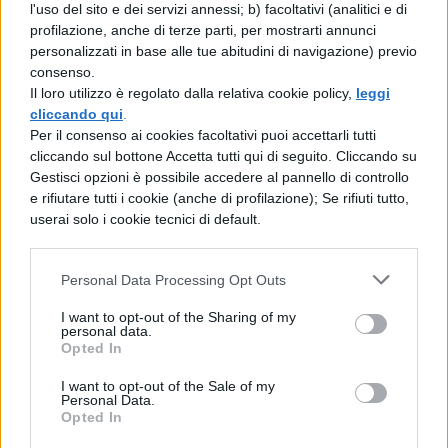
piuttosto che di autentica gioia.
l'uso del sito e dei servizi annessi; b) facoltativi (analitici e di
profilazione, anche di terze parti, per mostrarti annunci
Da questa teoria deriva l’infelicità
personalizzati in base alle tue abitudini di navigazione) previo
consenso.
strutturale dell’essere umano. Come
Il loro utilizzo è regolato dalla relativa cookie policy,
leggi
Leopardi annota il 19-22 aprile 1826: «Tutto
cliccando qui
.
Per il consenso ai cookies facoltativi puoi accettarli tutti
è male. Cioè tutto quello che è, è male; che
cliccando sul bottone Accetta tutti qui di seguito. Cliccando su
ciascuna cosa esista è un male». La
Gestisci opzioni è possibile accedere al pannello di controllo
e rifiutare tutti i cookie (anche di profilazione); Se rifiuti tutto,
disperazione non è dunque un’esperienza
userai solo i cookie tecnici di default.
contingente ma una conseguenza
inevitabile della costituzione stessa
Personal Data Processing Opt Outs
dell’uomo, diviso tra desideri infiniti e
I want to opt-out of the Sharing of my
personal data.
possibilità finite.
Opted In
Questa riflessione sul piacere diventa il
I want to opt-out of the Sale of my
Personal Data.
nucleo teorico del pessimismo leopardiano,
Opted In