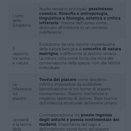
Nuclei tematici principali:
pessimismo
cosmico, filosofia e antropologia,
I temi
linguistica e filologia, estetica e critica
dello
letteraria
. Visione dell’uomo come
Zibaldone
destinato all’infelicità in un universo
indifferente.
Evoluzione da una visione rousseauiana
Il
della natura benigna al
concetto di natura
rapporto
matrigna
, indifferente al destino umano.
tra uomo
La natura vista come forza che mira alla
e natura
conservazione della specie, non alla felicità
individuale.
Teoria del piacere
come desiderio
La
infinito impossibile da soddisfare.
riflessione
Identificazione di tre forme di piacere:
sul
momentaneo, illusorio (nell’attesa) e
piacere
negativo (assenza di dolore). Base teorica
dell’infelicità strutturale dell’essere umano.
Contrapposizione tra
poesia ingenua
Leopardi
degli antichi e poesia sentimentale dei
e la teoria
moderni
. Importanza del vago e
della
dell’indefinito come fonti del piacere