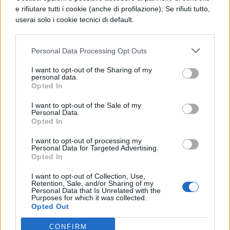
permette di descrivere in forma
e rifiutare tutti i cookie (anche di profilazione); Se rifiuti tutto,
matematica l’evoluzione di molti fenomeni
userai solo i cookie tecnici di default.
naturali. Per esempio in chimica, il grado di
Personal Data Processing Opt Outs
acidità di una soluzione acquosa, il
cosiddetto pH, si esprime mediante dei
I want to opt-out of the Sharing of my
personal data.
logaritmi. Esso è dato appunto dal valore
Opted In
del logaritmo naturale (cambiato di segno)
I want to opt-out of the Sale of my
Personal Data.
del “contenuto” di ioni di idrogeno presenti
Opted In
nella soluzione.
(segue nel file da
I want to opt-out of processing my
Personal Data for Targeted Advertising.
scaricare)
Opted In
I want to opt-out of Collection, Use,
Retention, Sale, and/or Sharing of my
Personal Data that Is Unrelated with the
Scarica il contenuto
Purposes for which it was collected.
Opted Out
CONFIRM