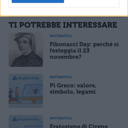
TI POTREBBE INTERESSARE
MATEMATICA
Fibonacci Day: perché si
festeggia il 23
novembre?
MATEMATICA
Pi Greco: valore,
simbolo, legami
MATEMATICA
Eratostene di Cirene