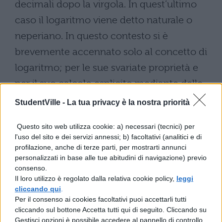
decimali dopo la virgola. In quest’ultimo
caso il logaritmo viene detto naturale o
neperiano. In questo contesto si è
brevemente accennato solo al concetto di
logaritmo; per le sue svariate proprietà e
per il suo calcolo esplicito mediante delle
tavole (per quanto al giorno d’oggi è
StudentVille -
La tua privacy è la nostra priorità
possibile calcolare un logaritmo,
Questo sito web utilizza cookie: a) necessari (tecnici) per
approssimativamente, con una semplice
l'uso del sito e dei servizi annessi; b) facoltativi (analitici e di
calcolatrice) si rinvia ai testi di matematica
profilazione, anche di terze parti, per mostrarti annunci
personalizzati in base alle tue abitudini di navigazione) previo
delle scuole medie inferiori e superiori.
consenso.
Ovviamente l’uso dei logaritmi è ampio.
Il loro utilizzo è regolato dalla relativa cookie policy,
leggi
cliccando qui
.
Compare in svariate espressioni di
Per il consenso ai cookies facoltativi puoi accettarli tutti
grandezze e leggi fisiche o chimiche, e
cliccando sul bottone Accetta tutti qui di seguito. Cliccando su
Gestisci opzioni è possibile accedere al pannello di controllo