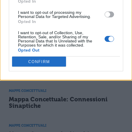
Mappa Concettuale: La respirazione
Opted In
I want to opt-out of processing my
Personal Data for Targeted Advertising.
MAPPE CONCETTUALI
Opted In
Mappa Concettuale: Le origini
I want to opt-out of Collection, Use,
dell'Egitto
Retention, Sale, and/or Sharing of my
Personal Data that Is Unrelated with the
Purposes for which it was collected.
Opted Out
MAPPE CONCETTUALI
CONFIRM
Mappa Concettuale: Le ghiandole
endocrine
MAPPE CONCETTUALI
Mappa Concettuale: Connessioni
Sinaptiche
MAPPE CONCETTUALI