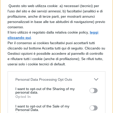
Questo sito web utilizza cookie: a) necessari (tecnici) per
l'uso del sito e dei servizi annessi; b) facoltativi (analitici e di
profilazione, anche di terze parti, per mostrarti annunci
personalizzati in base alle tue abitudini di navigazione) previo
consenso.
Il loro utilizzo è regolato dalla relativa cookie policy,
leggi
TI POTREBBE INTERESSARE
cliccando qui
.
Per il consenso ai cookies facoltativi puoi accettarli tutti
MAPPE CONCETTUALI
cliccando sul bottone Accetta tutti qui di seguito. Cliccando su
Gestisci opzioni è possibile accedere al pannello di controllo
Mappa Concettuale: Fotosintesi
e rifiutare tutti i cookie (anche di profilazione); Se rifiuti tutto,
Clorofilliana
userai solo i cookie tecnici di default.
MAPPE CONCETTUALI
Personal Data Processing Opt Outs
Mappa Concettuale: Civiltà
I want to opt-out of the Sharing of my
Mesopotamiche
personal data.
Opted In
I want to opt-out of the Sale of my
MAPPE CONCETTUALI
Personal Data.