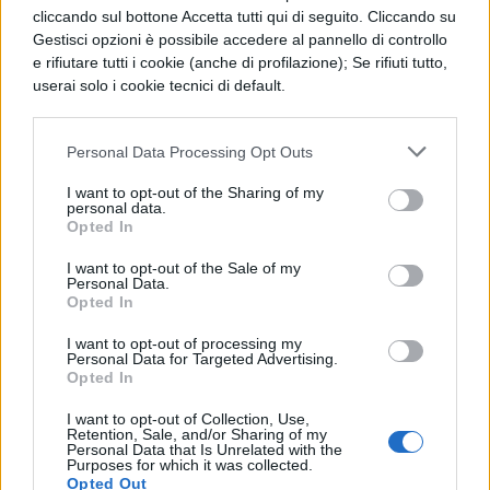
cliccando sul bottone Accetta tutti qui di seguito. Cliccando su
Clorofilliana
Gestisci opzioni è possibile accedere al pannello di controllo
e rifiutare tutti i cookie (anche di profilazione); Se rifiuti tutto,
userai solo i cookie tecnici di default.
MAPPE CONCETTUALI
Mappa Concettuale: L'architettura
Personal Data Processing Opt Outs
(scienze)
I want to opt-out of the Sharing of my
personal data.
Opted In
MAPPE CONCETTUALI
I want to opt-out of the Sale of my
Mappa Concettuale: Connessioni
Personal Data.
Sinaptiche
Opted In
I want to opt-out of processing my
Personal Data for Targeted Advertising.
Opted In
MAPPE CONCETTUALI
Linea del tempo: preistoria - Mappa
I want to opt-out of Collection, Use,
Retention, Sale, and/or Sharing of my
Concettuale
Personal Data that Is Unrelated with the
Purposes for which it was collected.
Opted Out