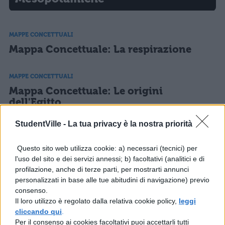
MAPPE CONCETTUALI
Mappa Concettuale: La respirazione
MAPPE CONCETTUALI
Mappa Concettuale: Le origini
dell'Egitto
StudentVille -
La tua privacy è la nostra priorità
MAPPE CONCETTUALI
Questo sito web utilizza cookie: a) necessari (tecnici) per
l'uso del sito e dei servizi annessi; b) facoltativi (analitici e di
Mappa Concettuale: Le ghiandole
profilazione, anche di terze parti, per mostrarti annunci
endocrine
personalizzati in base alle tue abitudini di navigazione) previo
consenso.
Il loro utilizzo è regolato dalla relativa cookie policy,
leggi
MAPPE CONCETTUALI
cliccando qui
.
Per il consenso ai cookies facoltativi puoi accettarli tutti
Mappa Concettuale: Fotosintesi