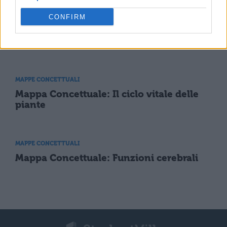
MAPPE CONCETTUALI
CONFIRM
Mappa Concettuale: I neuroni cellule
nervose
MAPPE CONCETTUALI
Mappa Concettuale: Il ciclo vitale delle
piante
MAPPE CONCETTUALI
Mappa Concettuale: Funzioni cerebrali