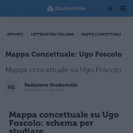
APPUNTI
LETTERATURA ITALIANA
MAPPE CONCETTUALI
80
Mappa Concettuale: Ugo Foscolo
Mappa concettuale su Ugo Foscolo
Redazione Studentville
Pubblicato il 13 feb 2019
Mappa concettuale su
Ugo
Foscolo
: schema per
studiare