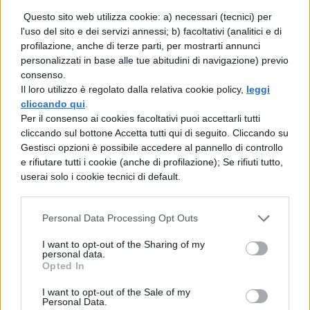
Ugo Foscolo: mappa
Questo sito web utilizza cookie: a) necessari (tecnici) per
concettuale
l'uso del sito e dei servizi annessi; b) facoltativi (analitici e di
profilazione, anche di terze parti, per mostrarti annunci
Ok, adesso non ti rimane che fissare bene i
personalizzati in base alle tue abitudini di navigazione) previo
consenso.
concetti con questa utilissima mappa
Il loro utilizzo è regolato dalla relativa cookie policy,
leggi
concettuale su Ugo Foscolo. Qui troverai lo
cliccando qui
.
Per il consenso ai cookies facoltativi puoi accettarli tutti
schema riguardante la biografia, le opere e
cliccando sul bottone Accetta tutti qui di seguito. Cliccando su
Gestisci opzioni è possibile accedere al pannello di controllo
il suo pensiero.
e rifiutare tutti i cookie (anche di profilazione); Se rifiuti tutto,
userai solo i cookie tecnici di default.
Personal Data Processing Opt Outs
I want to opt-out of the Sharing of my
personal data.
Opted In
I want to opt-out of the Sale of my
Personal Data.