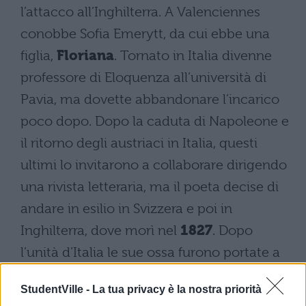
l’attacco all’Inghilterra. A Valenciennes
conobbe Sofia Emerytt, da cui ebbe una
figlia,
Floriana
. Tornato in Italia divenne
professore di Eloquenza all’università di
Pavia, ma dovette abbandonare l’incarico
poco dopo. Dopo la caduta di Napoleone e
il ritorno degli austriaci in Italia, questi
ultimi lo invitarono a collaborare dirigendo
una rivista letteraria, ma il poeta decise di
andare in esilio in Svizzera e poi in
Inghilterra, dove morì nel
1827
. Dopo
l’unità d’Italia le sue ossa furono portate a
Santa Croce a Firenze.
StudentVille -
La tua privacy è la nostra priorità