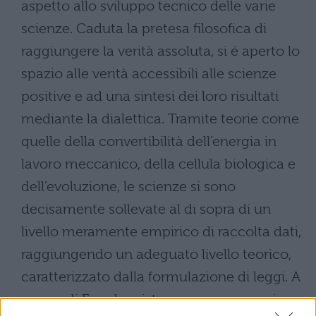
aspetto allo sviluppo tecnico delle varie
scienze. Caduta la pretesa filosofica di
raggiungere la verità assoluta, si é aperto lo
spazio alle verità accessibili alle scienze
positive e ad una sintesi dei loro risultati
mediante la dialettica. Tramite teorie come
quelle della convertibilità dell’energia in
lavoro meccanico, della cellula biologica e
dell’evoluzione, le scienze si sono
decisamente sollevate al di sopra di un
livello meramente empirico di raccolta dati,
raggiungendo un adeguato livello teorico,
caratterizzato dalla formulazione di leggi. A
parere di Engels esiste una vera e propria