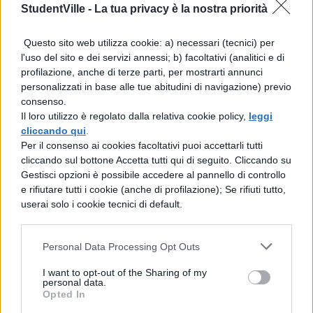
dialettica della natura , non solo della storia.
StudentVille -
La tua privacy è la nostra priorità
Per dialettica si deve intendere non solo
Questo sito web utilizza cookie: a) necessari (tecnici) per
‘leggi del pensiero’, ma ‘leggi esistenti
l'uso del sito e dei servizi annessi; b) facoltativi (analitici e di
oggettivamente nella realtà. Tali leggi
profilazione, anche di terze parti, per mostrarti annunci
personalizzati in base alle tue abitudini di navigazione) previo
vanno scoperte nelle cose, estratte da esse:
consenso.
qui sta la difficoltà, soprattutto per quel che
Il loro utilizzo è regolato dalla relativa cookie policy,
leggi
cliccando qui
.
concerne la natura. Caratteristica
Per il consenso ai cookies facoltativi puoi accettarli tutti
cliccando sul bottone Accetta tutti qui di seguito. Cliccando su
costitutiva della materia é il movimento : di
Gestisci opzioni è possibile accedere al pannello di controllo
esso, secondo Engels, possono essere
e rifiutare tutti i cookie (anche di profilazione); Se rifiuti tutto,
userai solo i cookie tecnici di default.
ravvisate tre leggi basilari, già riconosciute
a suo tempo da Hegel, ma solo come leggi
Personal Data Processing Opt Outs
del pensiero, non della realtà; esse sono: 1 )
la conversione della quantità in qualità e
I want to opt-out of the Sharing of my
personal data.
viceversa: essa comporta, tra l’altro, che
Opted In