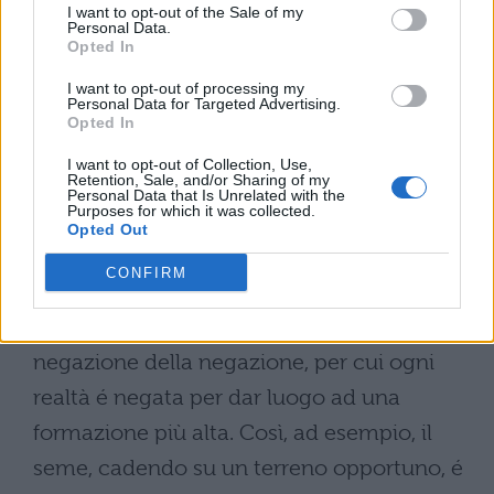
tramite aggiunte o sottrazioni continue di
I want to opt-out of the Sale of my
Personal Data.
materia o movimento, a un certo punto
Opted In
interviene un mutamento qualitativo, e non
I want to opt-out of processing my
Personal Data for Targeted Advertising.
solamente quantitativo; 2 ) la
Opted In
compenetrazione degli opposti, per cui in
I want to opt-out of Collection, Use,
Retention, Sale, and/or Sharing of my
una totalità a un elemento se ne trova
Personal Data that Is Unrelated with the
Purposes for which it was collected.
opposto un altro che lo implica ed é, a sua
Opted Out
volta, implicato dal primo: così é per le
CONFIRM
cariche elettriche opposte o per l’attrazione
e repulsione degli elementi chimici; 3 ) la
negazione della negazione, per cui ogni
realtà é negata per dar luogo ad una
formazione più alta. Così, ad esempio, il
seme, cadendo su un terreno opportuno, é