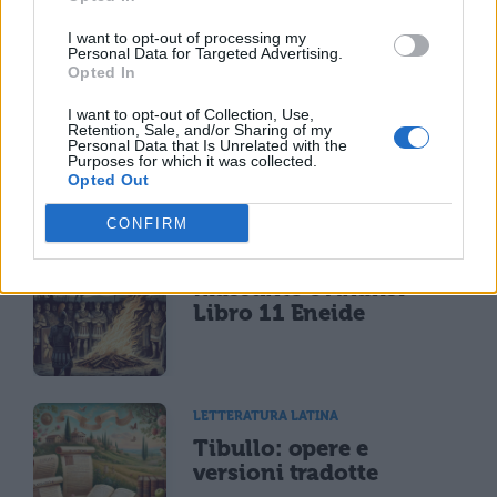
I want to opt-out of processing my
Personal Data for Targeted Advertising.
Opted In
LETTERATURA LATINA
I want to opt-out of Collection, Use,
Riassunto libro per
Retention, Sale, and/or Sharing of my
Personal Data that Is Unrelated with the
libro dell'Eneide
Purposes for which it was collected.
Opted Out
CONFIRM
LETTERATURA LATINA
Riassunto e Analisi
Libro 11 Eneide
LETTERATURA LATINA
Tibullo: opere e
versioni tradotte