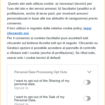
Questo sito web utilizza cookie: a) necessari (tecnici) per
uccidono. A Minerva sono sacri l'olivo e la
l'uso del sito e dei servizi annessi; b) facoltativi (analitici e di
profilazione, anche di terze parti, per mostrarti annunci
civetta, a Diana invece le cerve. Sugli altari
personalizzati in base alle tue abitudini di navigazione) previo
di Minerva e Diana le matrone e le fanciulle
consenso.
Il loro utilizzo è regolato dalla relativa cookie policy,
leggi
immolano agnelle e caprette, e gli altari
cliccando qui
.
sono abbelliti con rose e viole.
Per il consenso ai cookies facoltativi puoi accettarli tutti
cliccando sul bottone Accetta tutti qui di seguito. Cliccando su
Gestisci opzioni è possibile accedere al pannello di controllo
e rifiutare tutti i cookie (anche di profilazione); Se rifiuti tutto,
userai solo i cookie tecnici di default.
Personal Data Processing Opt Outs
TI POTREBBE INTERESSARE
I want to opt-out of the Sharing of my
personal data.
Opted In
LETTERATURA LATINA
I want to opt-out of the Sale of my
La Commedia di Plauto
Personal Data.
Opted In