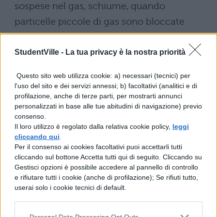
sospese nel gas, schiume, quando
particelle piccole di gas sono bloccate
dentro un liquido, smog, se residui solidi
delle combustioni sono dispersi nell’aria
StudentVille -
La tua privacy è la nostra priorità
insieme a minutissime goccioline
Questo sito web utilizza cookie: a) necessari (tecnici) per
d’acqua.
– segue nel file da scaricare
l'uso del sito e dei servizi annessi; b) facoltativi (analitici e di
profilazione, anche di terze parti, per mostrarti annunci
personalizzati in base alle tue abitudini di navigazione) previo
consenso.
Scarica il contenuto
Il loro utilizzo è regolato dalla relativa cookie policy,
leggi
cliccando qui
.
Per il consenso ai cookies facoltativi puoi accettarli tutti
cliccando sul bottone Accetta tutti qui di seguito. Cliccando su
Gestisci opzioni è possibile accedere al pannello di controllo
e rifiutare tutti i cookie (anche di profilazione); Se rifiuti tutto,
userai solo i cookie tecnici di default.
TI POTREBBE INTERESSARE
Personal Data Processing Opt Outs