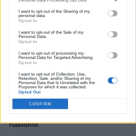
CHIMICA
Elettrolisi: cos'è e come
I want to opt-out of the Sharing of my
funziona il processo
personal data.
Opted In
chimico
I want to opt-out of the Sale of my
Personal Data.
Opted In
CHIMICA
Legame a Idrogeno: come si forma
I want to opt-out of processing my
Personal Data for Targeted Advertising.
Opted In
CHIMICA
I want to opt-out of Collection, Use,
Retention, Sale, and/or Sharing of my
Il legame covalente: riassunto e
Personal Data that Is Unrelated with the
Purposes for which it was collected.
definizione
Opted Out
CONFIRM
CHIMICA
Il legame ionico: definizione e
riassunto