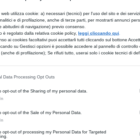
mperanno di gitto
web utilizza cookie: a) necessari (tecnici) per l'uso del sito e dei serviz
onsueto.
analitici e di profilazione, anche di terze parti, per mostrarti annunci pers
e abitudini di navigazione) previo consenso.
e andrò zitto
zzo è regolato dalla relativa cookie policy,
leggi cliccando qui
.
, col mio segreto.
so ai cookies facoltativi puoi accettarli tutti cliccando sul bottone Accetta
ccando su Gestisci opzioni è possibile accedere al pannello di controllo e
 nulla, del vuoto, e dell’assurdo dell’esistere. E n
e (anche di profilazione); Se rifiuti tutto, userai solo i cookie tecnici di def
hi in “un’aria di vetro/arida”: l’aridità della natura 
della condizione esistenziale.
l Data Processing Opt Outs
 all’improvviso, come per “miracolo”. La reazione
o opt-out of the Sharing of my personal data.
vertigine, il terrore di chi perde i punti consueti d
In
o opt-out of the Sale of my Personal Data.
poi tornano a profilarsi di oggetti consueti della
In
ra che ha avuto la rivelazione del nulla, il poeta sa
to opt-out of processing my Personal Data for Targeted
no”, sono pure parvenze, come ombre proiettate 
ing.