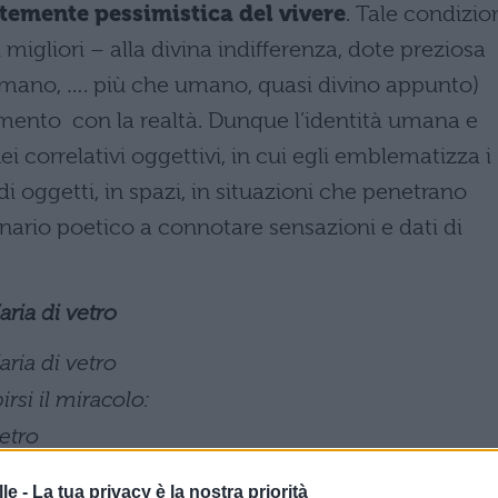
temente pessimistica del vivere
. Tale condizio
 migliori – alla divina indifferenza, dote preziosa
 umano, …. più che umano, quasi divino appunto)
imento con la realtà. Dunque l’identità umana e
i correlativi oggettivi, in cui egli emblematizza i
i oggetti, in spazi, in situazioni che penetrano
rio poetico a connotare sensazioni e dati di
ria di vetro
ria di vetro
rsi il miracolo:
ietro
le -
La tua privacy è la nostra priorità