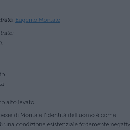
trato,
Eugenio Montale
trato:
a,
io
za:
co alto levato.
oesie di Montale l’identità dell’uomo è come
o di una condizione esistenziale fortemente negativ