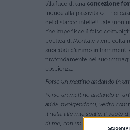
alla luce di una
concezione for
induce alla passività o – nei casi
del distacco intellettuale (non
che impedisce il falso coinvolg
poetica di Montale viene colta ne
suoi stati d’animo in frammenti d
profondamente nel suo immagina
coscienza.
Forse un mattino andando in un’a
Forse un mattino andando in un’a
arida, rivolgendomi, vedrò compi
il nulla alle mie spalle, il vuoto d
di me, con un terrore di ubriaco.
StudentVil