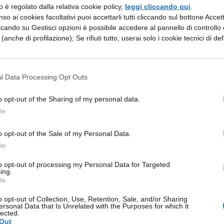
zzo è regolato dalla relativa cookie policy,
leggi cliccando qui
.
 a casa non lontano dal mare disse: Voglio morire
so ai cookies facoltativi puoi accettarli tutti cliccando sul bottone Accetta
ccando su Gestisci opzioni è possibile accedere al pannello di controllo e
salvato la patria da grandi delitti e dai cattivi
e (anche di profilazione); Se rifiuti tutto, userai solo i cookie tecnici di def
ardie triumvire armate e con volto minaccioso ma
 ai servi che non difendessero il padrone. Diss
l Data Processing Opt Outs
ria libera non voglio vivere in una patria serva.
e i triumviri tagliarono la testa e la mano di
o opt-out of the Sharing of my personal data.
eva scritto contro Antonio; inoltre per ordine di
In
 nei rostri affinchè tutti i cittadini vedessero.
o opt-out of the Sale of my Personal Data.
In
to opt-out of processing my Personal Data for Targeted
ing.
ESSARE
In
o opt-out of Collection, Use, Retention, Sale, and/or Sharing
ersonal Data that Is Unrelated with the Purposes for which it
LETTERATURA LATINA
lected.
di
Riassunto libro per
Out