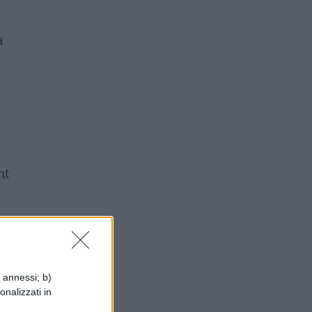
a
nt
e
i annessi; b)
 si
onalizzati in