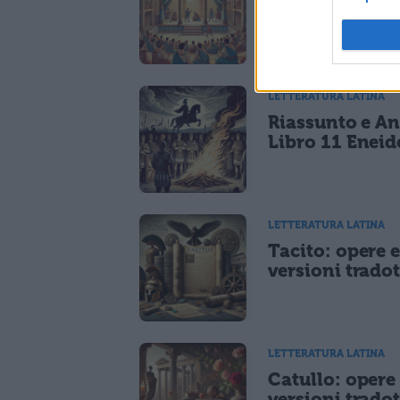
Plauto
LETTERATURA LATINA
Riassunto e An
Libro 11 Eneid
LETTERATURA LATINA
Tacito: opere 
versioni tradot
LETTERATURA LATINA
Catullo: opere
versioni tradot