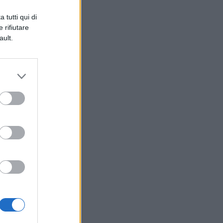
 tutti qui di
 rifiutare
ault.
e