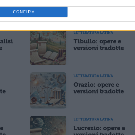
libro dell'Eneide
CONFIRM
LETTERATURA LATINA
alisi
Tibullo: opere e
e
versioni tradotte
LETTERATURA LATINA
e
Orazio: opere e
te
versioni tradotte
LETTERATURA LATINA
 e
Lucrezio: opere e
te
versioni tradotte