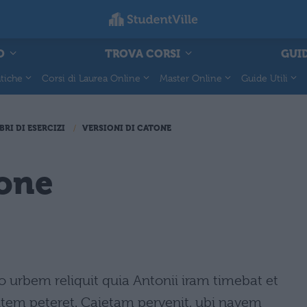
O
TROVA CORSI
GUID
tiche
Corsi di Laurea Online
Master Online
Guide Utili
BRI DI ESERCIZI
VERSIONI DI CATONE
rone
 urbem reliquit quia Antonii iram timebat et
lutem peteret. Caietam pervenit, ubi navem