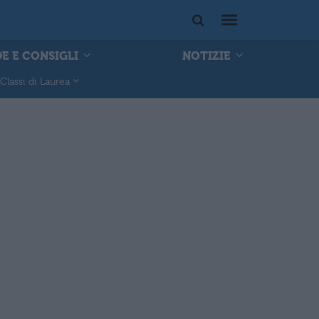
E E CONSIGLI
NOTIZIE
Classi di Laurea