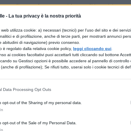
occupa di smascherare ogni forma di ipocrisia su c
ome la metafisica, la morale, la religione e
le -
La tua privacy è la nostra priorità
tica dei vecchi valori se ne potranno costruire altri
web utilizza cookie: a) necessari (tecnici) per l'uso del sito e dei serviz
denza, per questo viene definito filosofo
analitici e di profilazione, anche di terze parti, per mostrarti annunci pers
e abitudini di navigazione) previo consenso.
al
nichilismo,
per cui il mondo sia destinato ad
zzo è regolato dalla relativa cookie policy,
leggi cliccando qui
.
ravede una luce, che il superuomo potrà
so ai cookies facoltativi puoi accettarli tutti cliccando sul bottone Accetta
ccando su Gestisci opzioni è possibile accedere al pannello di controllo e
alcune frasi celebri del filosofo:
e (anche di profilazione); Se rifiuti tutto, userai solo i cookie tecnici di def
ché, se ce ne fosse uno, non crederei che non sia
l Data Processing Opt Outs
zzia nell’amore, così come c’è sempre un grano
o opt-out of the Sharing of my personal data.
In
o opt-out of the Sale of my Personal Data.
camminare mi piace correre.”
In