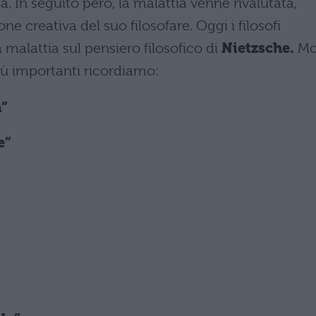
 In seguito però, la malattia venne rivalutata,
 creativa del suo filosofare. Oggi i filosofi
 malattia sul pensiero filosofico di
Nietzsche.
Mo
più importanti ricordiamo:
a”
e”