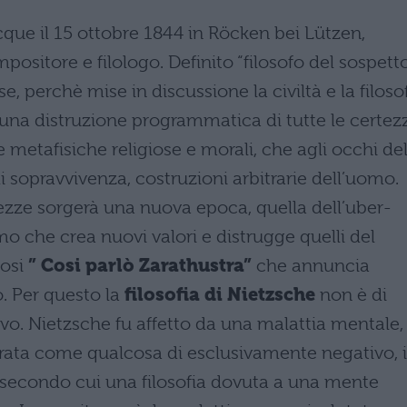
que il 15 ottobre 1844 in Röcken bei Lützen,
positore e filologo. Definito “filosofo del sospett
e, perchè mise in discussione la civiltà e la filoso
 una distruzione programmatica di tutte le certez
ie metafisiche religiose e morali, che agli occhi de
 sopravvivenza, costruzioni arbitrarie dell’uomo.
rtezze sorgerà una nuova epoca, quella dell’uber-
mo che crea nuovi valori e distrugge quelli del
mosi
” Cosi parlò
Zarathustra”
che annuncia
. Per questo la
filosofia di Nietzsche
non è di
vo. Nietzsche fu affetto da una malattia mentale,
rata come qualcosa di esclusivamente negativo, 
o secondo cui una filosofia dovuta a una mente