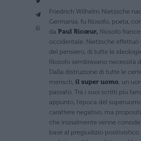
Friedrich Wilhelm Nietzsche nac
Germania. fu filosofo, poeta, com
da
Paul Ricœur,
filosofo frances
occidentale. Nietzsche effettuò
del pensiero, di tutte le ideolog
filosofo sembravano necessità di
Dalla distruzione di tutte le ce
mensch,
il super uomo
, un uo
passato. Tra i suoi scritti più fa
appunto, l’epoca del superuomo
carattere negativo, ma propositi
che inizialmente venne conside
base al pregiudizio positivistic