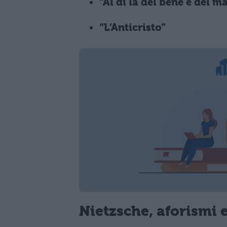
“Al di là del bene e del m
“L’Anticristo”
Nietzsche, aforismi 