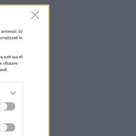
ui
, e
i annessi; b)
onalizzati in
 tutti qui di
 rifiutare
ault.