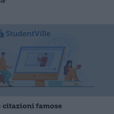
ale”
e citazioni famose