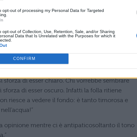
ciechi, bensì accecati dal fuoco che covano
to opt-out of processing my Personal Data for Targeted
ing.
In
o opt-out of Collection, Use, Retention, Sale, and/or Sharing
ria per mantenere le promesse.”
ersonal Data that Is Unrelated with the Purposes for which it
lected.
Out
nte tanto quanto il passato.”
CONFIRM
che essere un sistema per nascondersi.”
si sforza di esser chiaro. Chi vorrebbe sembrare
sforza di esser oscuro. Infatti la folla ritiene
on riesce a vedere il fondo: è tanto timorosa e
 nell’acqua!”
 opinione mentre ci è antipaticosoltanto il tono
a.”