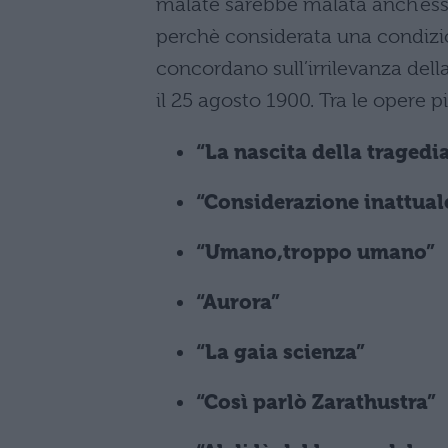
malate sarebbe malata anch’essa.
perchè considerata una condizione
concordano sull’irrilevanza della
il 25 agosto 1900. Tra le opere 
“La nascita della tragedi
“Considerazione inattual
“Umano,troppo umano”
“Aurora”
“La gaia scienza”
“Così parlò Zarathustra”