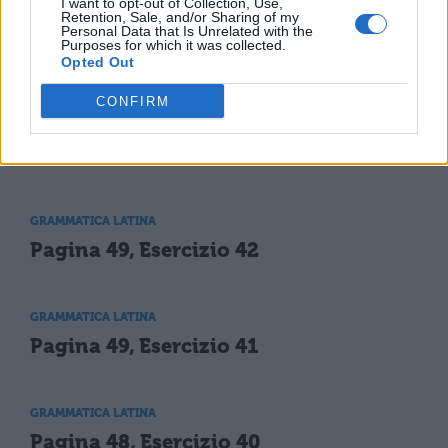
I want to opt-out of Collection, Use,
Retention, Sale, and/or Sharing of my
Personal Data that Is Unrelated with the
Purposes for which it was collected.
Opted Out
TI POTREBBE INTERESSARE
CONFIRM
GRAMMATICA LATINA
Pagina 71, Versione 43
GRAMMATICA LATINA
Pagina 49, Esercizio 42
GRAMMATICA LATINA
Pagina 49, Esercizio 41
GRAMMATICA LATINA
Pagina 48, Esercizio 40