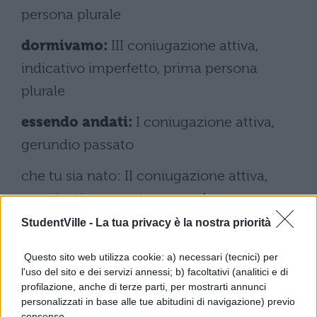
persona plurale
dormivamo:
III coniugazione attiva,
indicativo imperfetto, prima persona
plurale
essendo andati:
I coniugazione attiva,
gerundio passato
che tu sia nato: II coniugazione attiva,
congiuntivo passato, seconda persona
singolare
StudentVille -
La tua privacy è la nostra priorità
che egli fosse morto:
III coniugazione
Questo sito web utilizza cookie: a) necessari (tecnici) per
l'uso del sito e dei servizi annessi; b) facoltativi (analitici e di
attiva, congiuntivo trapassato, terza
profilazione, anche di terze parti, per mostrarti annunci
persona singolare
personalizzati in base alle tue abitudini di navigazione) previo
consenso.