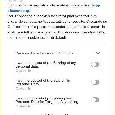
essere venuto:
III coniugazione attiva,
Il loro utilizzo è regolato dalla relativa cookie policy,
leggi
cliccando qui
.
infinito passato
Per il consenso ai cookies facoltativi puoi accettarli tutti
cliccando sul bottone Accetta tutti qui di seguito. Cliccando su
andato:
I coniugazione attiva, participio
Gestisci opzioni è possibile accedere al pannello di controllo
passato
e rifiutare tutti i cookie (anche di profilazione); Se rifiuti tutto,
userai solo i cookie tecnici di default.
sarà salpata:
I coniugazione attiva,
indicativo futuro anteriore, terza persona
Personal Data Processing Opt Outs
singolare
I want to opt-out of the Sharing of my
personal data.
salperemmo:
I coniugazione attiva,
Opted In
condizionale presente, prima persona
I want to opt-out of the Sale of my
Personal Data.
plurale
Opted In
I want to opt-out of processing my
Personal Data for Targeted Advertising.
Opted In