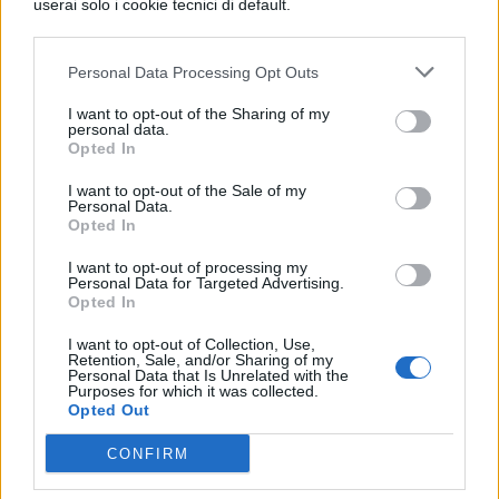
il girare del cielo della Luna (generando i
userai solo i cookie tecnici di default.
flussi e i riflussi della marea) copre e lascia
scoperte alternativamente le
Personal Data Processing Opt Outs
I want to opt-out of the Sharing of my
spiagge del mare, così la Fortuna ora
personal data.
Opted In
innalza, ora abbassa le sorti di Firenze: per
questo motivo non deve stupire ciò che io
I want to opt-out of the Sale of my
Personal Data.
Opted In
dirò dei Fiorentini di antica nobiltà, la fama
I want to opt-out of processing my
dei quali è coperta dall’oblio del tempo.
Personal Data for Targeted Advertising.
Opted In
Io vidi gli Ughi, e vidi i
I want to opt-out of Collection, Use,
Catellini, i Filippi, i Greci, gli Ormanni e gli
Retention, Sale, and/or Sharing of my
Personal Data that Is Unrelated with the
Purposes for which it was collected.
Alberichi, già in decadenza e in via di
Opted Out
estinzione, sebbene ancora illustri
CONFIRM
cittadini;