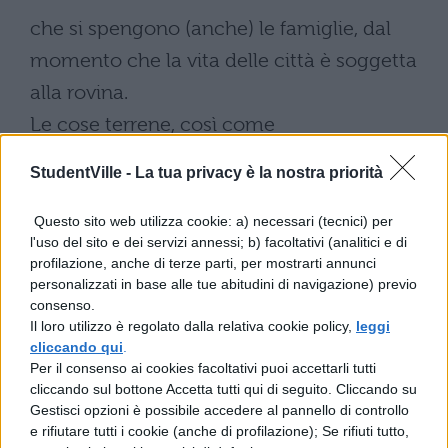
che si spengono (anche) le famiglie, dal
momento che la vita delle città è soggetta
alla rovina.
Le cose terrene, così come
( avviene per) voi uomini, sono tutte
StudentVille -
La tua privacy è la nostra priorità
soggette alla morte, ma essa sembra non
Questo sito web utilizza cookie: a) necessari (tecnici) per
manifestarsi in alcune cose che durano a
l'uso del sito e dei servizi annessi; b) facoltativi (analitici e di
lungo (
profilazione, anche di terze parti, per mostrarti annunci
personalizzati in base alle tue abitudini di navigazione) previo
consenso.
come le città o le schiatte); d’altra parte la
Il loro utilizzo è regolato dalla relativa cookie policy,
leggi
vita umana è cosi breve (che non permette
cliccando qui
.
Per il consenso ai cookies facoltativi puoi accettarli tutti
di vedere la loro fine).
cliccando sul bottone Accetta tutti qui di seguito. Cliccando su
E come
Gestisci opzioni è possibile accedere al pannello di controllo
e rifiutare tutti i cookie (anche di profilazione); Se rifiuti tutto,