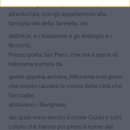
e vidi famiglie la cui potenza era pari
all’antichità, con gli appartenenti alla
famiglia dei della Sannella, dei
dell’Arce, e i Soldanieri e gli Ardinghi e i
Bostichi.
Presso porta San Piero, che ora è piena di
felloneria portata da
gente appena arrivata, felloneria così grave
che presto causerà la rovina della città che
l’accoglie,
abitavano i Ravignani,
dai quali sono discesi il conte Guido e tutti
coloro che hanno poi preso il nome dal