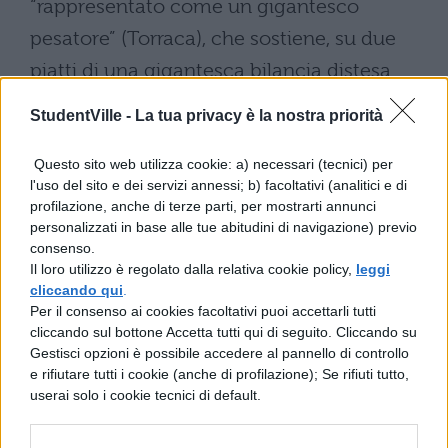
“rappresentato come un gigantesco
pesatore” (Torraca), che sostiene, su due
piatti di una gigantesca bilancia distesa
attraverso il cielo, i due astri che regolano,
StudentVille -
La tua privacy è la nostra priorità
con il loro alterno corso, la vita degli
Questo sito web utilizza cookie: a) necessari (tecnici) per
uomini. Si può parlare, a questo
l'uso del sito e dei servizi annessi; b) facoltativi (analitici e di
profilazione, anche di terze parti, per mostrarti annunci
proposito, di uno stile “eroico” (nel senso
personalizzati in base alle tue abitudini di navigazione) previo
consenso.
vichiano del termine), che, usato nella
Il loro utilizzo è regolato dalla relativa cookie policy,
leggi
creazione di personaggi quali Farinata o
cliccando qui
.
Per il consenso ai cookies facoltativi puoi accettarli tutti
Ugolino, serve a fissare, senza sforzo
cliccando sul bottone Accetta tutti qui di seguito. Cliccando su
Gestisci opzioni è possibile accedere al pannello di controllo
apparente, anche i modi di una similitudine
e rifiutare tutti i cookie (anche di profilazione); Se rifiuti tutto,
o di una lezione teologica. Spesso a questo
userai solo i cookie tecnici di default.
stile, che abbiamo definito “eroico” e che