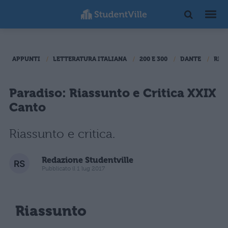
APPUNTI
LETTERATURA ITALIANA
200 E 300
DANTE
RIA
Paradiso: Riassunto e Critica XXIX
Canto
Riassunto e critica.
Redazione Studentville
Pubblicato il 1 lug 2017
Riassunto