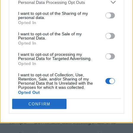
Personal Data Processing Opt Outs
altri critici hanno chiamato ” barocco”, per
I want to opt-out of the Sharing of my
sottolinearne, senza alcun senso
personal data.
Opted In
negativo, la preziosità, si accoppia la
I want to opt-out of the Sale of my
profonda suggestione della rima rara e
Personal Data.
Opted In
difficile, come, in questo caso, nei versi 4 e
I want to opt-out of processing my
6
Personal Data for Targeted Advertising.
Opted In
‘nlibra e dilibra, due verbi di straordinaria
I want to opt-out of Collection, Use,
Retention, Sale, and/or Sharing of my
evidenza plastica, sui quali si regge tutto il
Personal Data that Is Unrelated with the
Purposes for which it was collected.
movimento della similitudine: una
Opted Out
vicenda astronomica ritratta in un segno –
CONFIRM
il movimento inarrestabile degli astri e del
tempo – dominata dall’intelligenza che