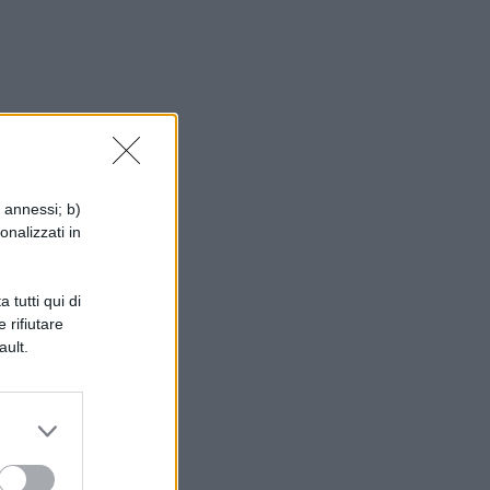
ne
i annessi; b)
onalizzati in
di
 tutti qui di
 rifiutare
ault.
e