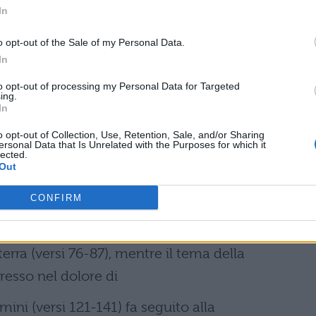
 divino risuona
In
le dei beati (versi 1-9), riprende con il ritorno dei
o opt-out of the Sale of my Personal Data.
con
In
to opt-out of processing my Personal Data for Targeted
rimo Mobile (versi 88-99) e con la descrizione del
ing.
In
 presenza
o opt-out of Collection, Use, Retention, Sale, and/or Sharing
ell’invettiva di San Pietro contro i pontefici (versi
ersonal Data that Is Unrelated with the Purposes for which it
lected.
ei
Out
ata (versi 37-60). Allo sguardo di Dante, che segue
CONFIRM
terra (versi 76-87), mentre il tema della
esso nel dolore di
mini (versi 121-141) fa seguito alla