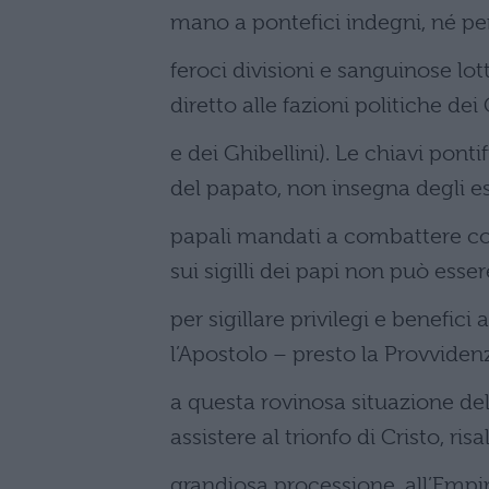
mano a pontefici indegni, né pe
feroci divisioni e sanguinose lott
diretto alle fazioni politiche dei 
e dei Ghibellini). Le chiavi pont
del papato, non insegna degli es
papali mandati a combattere con
sui sigilli dei papi non può esse
per sigillare privilegi e benefic
l’Apostolo – presto la Provviden
a questa rovinosa situazione dell
assistere al trionfo di Cristo, ris
grandiosa processione, all’Empir