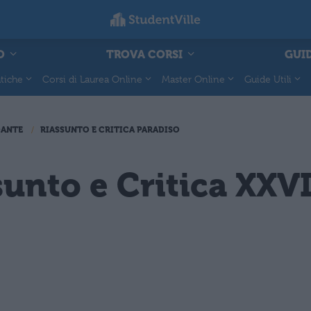
O
TROVA CORSI
GUID
tiche
Corsi di Laurea Online
Master Online
Guide Utili
DANTE
RIASSUNTO E CRITICA PARADISO
sunto e Critica XXV