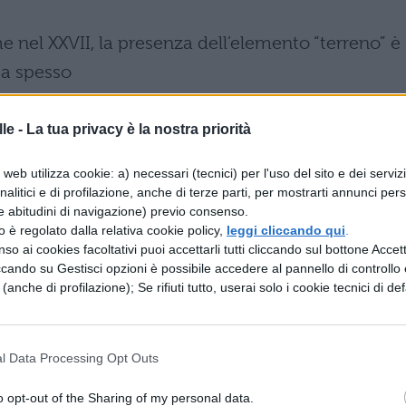
e nel XXVII, la presenza dell’elemento “terreno” è
ta spesso
rcando di isolare i momenti di schietta intonazio
le -
La tua privacy è la nostra priorità
guardo è
web utilizza cookie: a) necessari (tecnici) per l'uso del sito e dei serviz
uzione morale, e di verificare la loro sapiente
analitici e di profilazione, anche di terze parti, per mostrarti annunci pers
tura, di per
e abitudini di navigazione) previo consenso.
zzo è regolato dalla relativa cookie policy,
leggi cliccando qui
.
licata continuamente e in modo meccanico, rischia 
so ai cookies facoltativi puoi accettarli tutti cliccando sul bottone Accetta
ccando su Gestisci opzioni è possibile accedere al pannello di controllo e
 alla
e (anche di profilazione); Se rifiuti tutto, userai solo i cookie tecnici di def
 mosaico e il suo poeta un abile intarsiatore,
. L’analisi
l Data Processing Opt Outs
II (tentata ultimamente dal Bezzola) opera quest
o opt-out of the Sharing of my personal data.