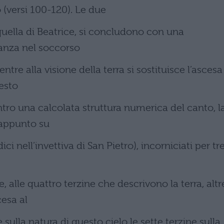
 (versi 100-120). Le due
 quella di Beatrice, si concludono con una
ranza nel soccorso
ntre alla visione della terra si sostituisce l’ascesa
esto
tro una calcolata struttura numerica del canto, l
rappunto su
ici nell’invettiva di San Pietro), incorniciati per tr
, alle quattro terzine che descrivono la terra, altr
cesa al
 sulla natura di questo cielo le sette terzine sulla