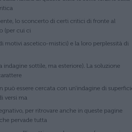
itica
nte, lo sconcerto di certi critici di fronte al
 (per cui ci
 di motivi ascetico-mistici) e la loro perplessità di
a indagine sottile, ma esteriore). La soluzione
carattere
on può essere cercata con un’indagine di superfici
di versi ma
gnativo, per ritrovare anche in queste pagine
 che pervade tutta