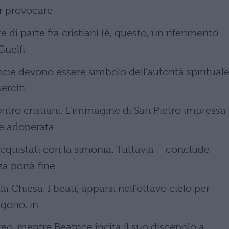
r provocare
e di parte fra cristiani (è, questo, un riferimento
Guelfi
ificie devono essere simbolo dell’autorità spiritual
erciti
tro cristiani. L’immagine di San Pietro impressa
re adoperata
i acquistati con la simonia. Tuttavia – conclude
za porrà fine
a Chiesa. I beati, apparsi nell’ottavo cielo per
algono, in
eo, mentre Beatrice incita il suo discepolo a