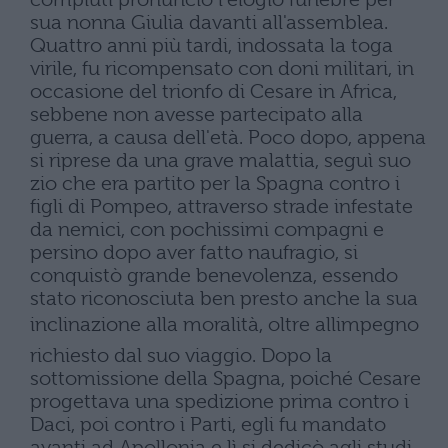
sua nonna Giulia davanti all'assemblea.
Quattro anni più tardi, indossata la toga
virile, fu ricompensato con doni militari, in
occasione del trionfo di Cesare in Africa,
sebbene non avesse partecipato alla
guerra, a causa dell'età. Poco dopo, appena
si riprese da una grave malattia, seguì suo
zio che era partito per la Spagna contro i
figli di Pompeo, attraverso strade infestate
da nemici, con pochissimi compagni e
persino dopo aver fatto naufragio, si
conquistò grande benevolenza, essendo
stato riconosciuta ben presto anche la sua
inclinazione alla moralità, oltre allimpegno
richiesto dal suo viaggio. Dopo la
sottomissione della Spagna, poiché Cesare
progettava una spedizione prima contro i
Daci, poi contro i Parti, egli fu mandato
avanti ad Apollonia e lì si dedicò agli studi.