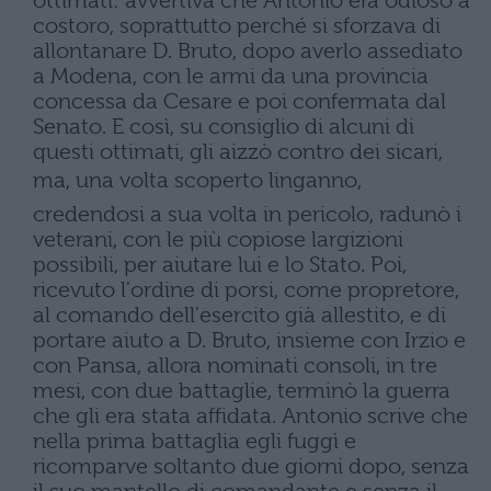
ottimati: avvertiva che Antonio era odioso a
costoro, soprattutto perché si sforzava di
allontanare D. Bruto, dopo averlo assediato
a Modena, con le armi da una provincia
concessa da Cesare e poi confermata dal
Senato. E così, su consiglio di alcuni di
questi ottimati, gli aizzò contro dei sicari,
ma, una volta scoperto linganno,
credendosi a sua volta in pericolo, radunò i
veterani, con le più copiose largizioni
possibili, per aiutare lui e lo Stato. Poi,
ricevuto l'ordine di porsi, come propretore,
al comando dell'esercito già allestito, e di
portare aiuto a D. Bruto, insieme con Irzio e
con Pansa, allora nominati consoli, in tre
mesi, con due battaglie, terminò la guerra
che gli era stata affidata. Antonio scrive che
nella prima battaglia egli fuggì e
ricomparve soltanto due giorni dopo, senza