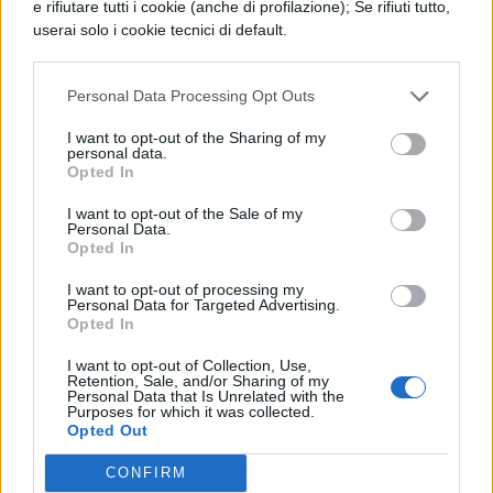
e rifiutare tutti i cookie (anche di profilazione); Se rifiuti tutto,
antenati, sia perché proprio nella zona di
userai solo i cookie tecnici di default.
Turi, poco dopo la sua nascita, suo padre
Ottavio aveva combattuto con esito
favorevole contro schiavi fuggitivi. Potrei
Personal Data Processing Opt Outs
dimostrare con una prova abbastanza certa
I want to opt-out of the Sharing of my
che fu soprannominato Turino, avendo
personal data.
Opted In
scoperto un'antica statuetta di bronzo, che
lo rappresenta fanciullo, sulla quale è inciso
I want to opt-out of the Sale of my
in lettere di ferro, quasi cancellate ormai,
Personal Data.
Opted In
questo soprannome: la statuetta, donata da
me all'imperatore, allinterno della sua
I want to opt-out of processing my
Personal Data for Targeted Advertising.
camera da letto è venerata tra gli dei Lari.
Opted In
Ma anche da M. Antonio, nelle sue lettere,
viene chiamato spesso, con disprezzo,
I want to opt-out of Collection, Use,
Retention, Sale, and/or Sharing of my
Turino e Ottavio stesso gli risponde
Personal Data that Is Unrelated with the
Purposes for which it was collected.
soltanto di meravigliarsi che gli venga
Opted Out
gettato addosso come un insulto il suo
primo appellativo. In seguito egli prese il
CONFIRM
nome di Gaio Cesare e poi il soprannome di