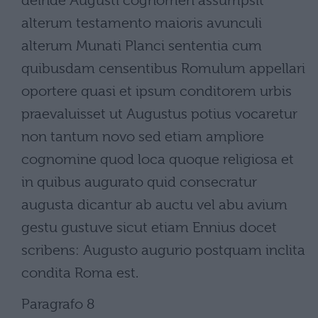
deinde Augusti cognomen assumpsit
alterum testamento maioris avunculi
alterum Munati Planci sententia cum
quibusdam censentibus Romulum appellari
oportere quasi et ipsum conditorem urbis
praevaluisset ut Augustus potius vocaretur
non tantum novo sed etiam ampliore
cognomine quod loca quoque religiosa et
in quibus augurato quid consecratur
augusta dicantur ab auctu vel abu avium
gestu gustuve sicut etiam Ennius docet
scribens: Augusto augurio postquam inclita
condita Roma est.
Paragrafo 8