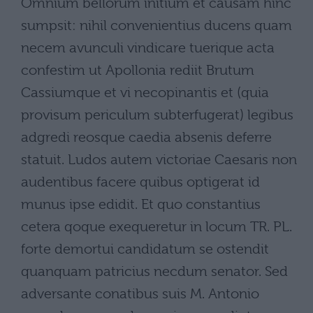
Omnium bellorum initium et causam hinc
sumpsit: nihil convenientius ducens quam
necem avunculi vindicare tuerique acta
confestim ut Apollonia rediit Brutum
Cassiumque et vi necopinantis et (quia
provisum periculum subterfugerat) legibus
adgredi reosque caedia absenis deferre
statuit. Ludos autem victoriae Caesaris non
audentibus facere quibus optigerat id
munus ipse edidit. Et quo constantius
cetera qoque exequeretur in locum TR. PL.
forte demortui candidatum se ostendit
quanquam patricius necdum senator. Sed
adversante conatibus suis M. Antonio