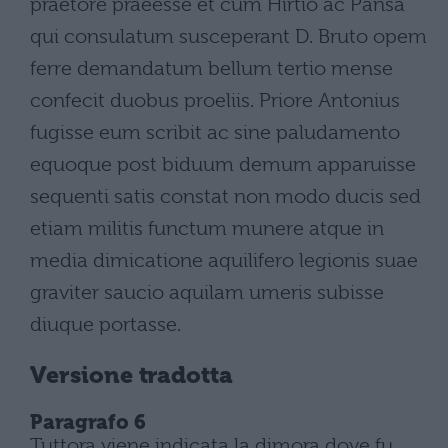
praetore praeesse et cum Hirtio ac Pansa
qui consulatum susceperant D. Bruto opem
ferre demandatum bellum tertio mense
confecit duobus proeliis. Priore Antonius
fugisse eum scribit ac sine paludamento
equoque post biduum demum apparuisse
sequenti satis constat non modo ducis sed
etiam militis functum munere atque in
media dimicatione aquilifero legionis suae
graviter saucio aquilam umeris subisse
diuque portasse.
Versione tradotta
Paragrafo 6
Tuttora viene indicata la dimora dove fu