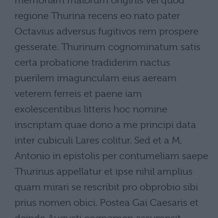
memoriam maiorum originis vel quod
regione Thurina recens eo nato pater
Octavius adversus fugitivos rem prospere
gesserate. Thurinum cognominatum satis
certa probatione tradiderim nactus
puerilem imagunculam eius aeream
veterem ferreis et paene iam
exolescentibus litteris hoc nomine
inscriptam quae dono a me principi data
inter cubiculi Lares colitur. Sed et a M.
Antonio in epistolis per contumeliam saepe
Thurinus appellatur et ipse nihil amplius
quam mirari se rescribit pro obprobio sibi
prius nomen obici. Postea Gai Caesaris et