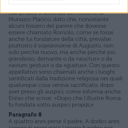
Augusto, il primo in base al testamento del
suo prozio, il secondo su mozione di
Munazio Planco, dato che, nonostante
alcuni fossero del parere che dovesse
essere chiamato Romolo, come se fosse
anche lui fondatore della città, prevalse
piuttosto il soprannome di Augusto, non
solo perché nuovo, ma anche perché più
grandioso, derivante o da «auctus» o da
«avium gestus» o da «gustus». Con questo
appellativo sono chiamati anche i luoghi
santificati dalla tradizione religiosa nei quali
qualunque cosa veniva sacrificato, dopo
aver preso gli auspici, come informa anche
Ennio che scrive: «Dopo che l'illustre Roma
fu fondata sotto auspici propizi.»
Paragrafo 8
A quattro anni perse il padre. A dodici anni
compiuti pronunciò l'elogio funebre per