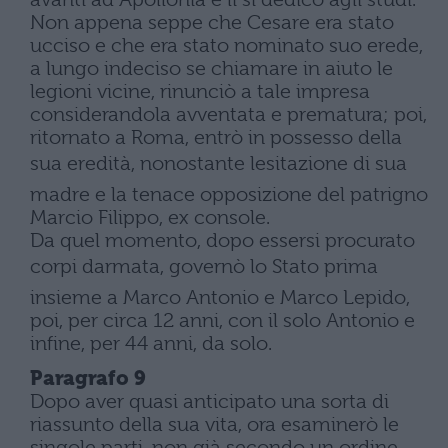
Non appena seppe che Cesare era stato
ucciso e che era stato nominato suo erede,
a lungo indeciso se chiamare in aiuto le
legioni vicine, rinunciò a tale impresa
considerandola avventata e prematura; poi,
ritornato a Roma, entrò in possesso della
sua eredità, nonostante lesitazione di sua
madre e la tenace opposizione del patrigno
Marcio Filippo, ex console.
Da quel momento, dopo essersi procurato
corpi darmata, governò lo Stato prima
insieme a Marco Antonio e Marco Lepido,
poi, per circa 12 anni, con il solo Antonio e
infine, per 44 anni, da solo.
Paragrafo 9
Dopo aver quasi anticipato una sorta di
riassunto della sua vita, ora esaminerò le
singole parti, non già secondo un ordine