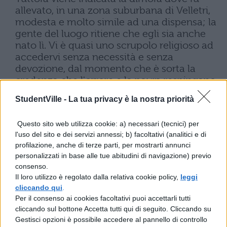
allevato, in una zona suburbana di Velletri,
modesta e molto simile ad una dispensa; la
gente del luogo ritiene che egli sia anche
nato lì. Vi è quasi uno scrupolo religioso ad
accedervi senza necessità e senza
devozione, dal momento che è sorta la
credenza che l'orrore e la paura respingano
coloro che la visitano in modo irriverente,
StudentVille -
La tua privacy è la nostra priorità
credenza che fu confermata poco dopo.
Avvenne infatti che un nuovo proprietario
Questo sito web utilizza cookie: a) necessari (tecnici) per
di questa casa, dopo essersi sistemato lì per
l'uso del sito e dei servizi annessi; b) facoltativi (analitici e di
dormire, sia per caso, sia per arroganza,
profilazione, anche di terze parti, per mostrarti annunci
svegliato dopo poche ore in piena notte da
personalizzati in base alle tue abitudini di navigazione) previo
una forza improvvisa e sconosciuta, fu
consenso.
trovato quasi esanime insieme con il suo
Il loro utilizzo è regolato dalla relativa cookie policy,
leggi
letto, davanti alla porta.
cliccando qui
.
Per il consenso ai cookies facoltativi puoi accettarli tutti
Paragrafo 7
cliccando sul bottone Accetta tutti qui di seguito. Cliccando su
Da fanciullo gli fu dato il soprannome di
Gestisci opzioni è possibile accedere al pannello di controllo
Turino, sia in ricordo dell'origine dei suoi