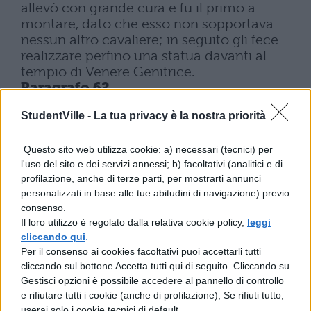
allevò con grande cura e fu il primo a
montare, dato che esso non sopportava
nessun altro cavaliere; in seguito gli fece
realizzare perfino una statua davanti al
tempio di Venere Genitrice.
Paragrafo 62
Spesso da solo riordinò la schiera sbandata,
StudentVille -
La tua privacy è la nostra priorità
opponendosi a quelli che fuggivano, sia
trattenendoli uno per uno sia volgendoli
verso il nemico, dopo averli afferrati per la
Questo sito web utilizza cookie: a) necessari (tecnici) per
l'uso del sito e dei servizi annessi; b) facoltativi (analitici e di
gola: per lo più si trattava certamente di
profilazione, anche di terze parti, per mostrarti annunci
uomini così agitati che un portatore di
personalizzati in base alle tue abitudini di navigazione) previo
insegna (lAquila) lo minacciò con la punta,
consenso.
mentre tentava di fermarlo, mentre un altro
Il loro utilizzo è regolato dalla relativa cookie policy,
leggi
lasciò l'insegna tra le sue mani mentre lo
cliccando qui
.
Per il consenso ai cookies facoltativi puoi accettarli tutti
tratteneva.
cliccando sul bottone Accetta tutti qui di seguito. Cliccando su
Paragrafo 63
Gestisci opzioni è possibile accedere al pannello di controllo
Non certo inferiore fu la sua famosa
e rifiutare tutti i cookie (anche di profilazione); Se rifiuti tutto,
temerarietà e ve ne sarebbero anche
userai solo i cookie tecnici di default.