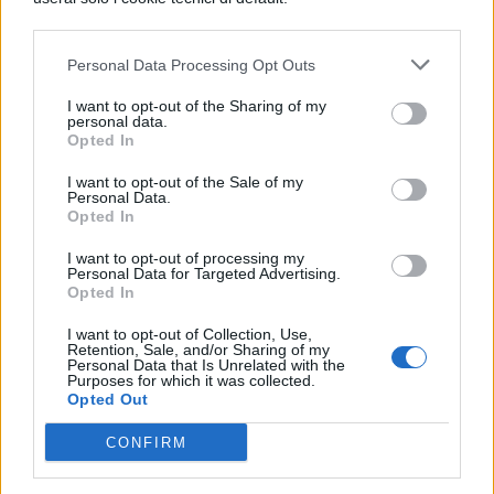
numerose prove. Dopo la battaglia di
Farsalo, dopo aver mandato avanti verso
l'Asia le truppe, mentre attraversava lo
Personal Data Processing Opt Outs
stretto dell'Ellesponto su una piccola nave
I want to opt-out of the Sharing of my
da trasporto, non evitò L. Cassio,
personal data.
appartenente al partito avversario, che gli
Opted In
fece incontro con dieci navi rostrate, ma,
I want to opt-out of the Sale of my
avvicinandosi, dopo averlo esortato ad
Personal Data.
arrendersi spontaneamente, lo accolse a
Opted In
bordo come supplice.
I want to opt-out of processing my
Paragrafo 64
Personal Data for Targeted Advertising.
Ad Alessandria, durante l'attacco ad un
Opted In
ponte, a causa di una improvvisa sortita del
I want to opt-out of Collection, Use,
nemico, fu costretto a saltare su una barca,
Retention, Sale, and/or Sharing of my
ma, poiché un gran numero di soldati ci si
Personal Data that Is Unrelated with the
Purposes for which it was collected.
buttavano contro, dopo essersi tuffato in
Opted Out
mare, nuotando per duecento passi, si
rifugiò presso la nave più vicina, con la
CONFIRM
mano sinistra sollevata affinché non si