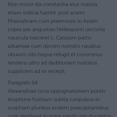
Non minor illa constantia eius maiora
etiam indicia fuerint. post aciem
Pharsalicam cum praemissis in Asiam
copiis per angustias Hellesponti uectoria
nauicula traiceret L. Cassium partis
aduersae cum decem rostratis nauibus
obuium sibi neque refugit et comminus
tendens ultro ad deditionem hortatus
supplicem ad se recepit.
Paragrafo 64
Alexandriae circa oppugnationem pontis
eruptione hostium subita conpulsus in
scapham pluribus eodem praecipitantibus
cum desilisset in mare nando per ducentos