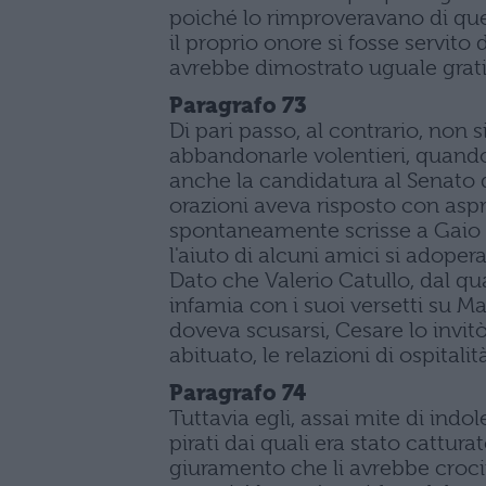
poiché lo rimproveravano di que
il proprio onore si fosse servito 
avrebbe dimostrato uguale grati
Paragrafo 73
Di pari passo, al contrario, non 
abbandonarle volentieri, quando
anche la candidatura al Senato 
orazioni aveva risposto con aspr
spontaneamente scrisse a Gaio C
l'aiuto di alcuni amici si adopera
Dato che Valerio Catullo, dal qua
infamia con i suoi versetti su M
doveva scusarsi, Cesare lo invit
abituato, le relazioni di ospitalità
Paragrafo 74
Tuttavia egli, assai mite di indo
pirati dai quali era stato cattu
giuramento che li avrebbe crocif