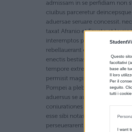
admissam in se perfidiam non sus
ciuibus parceretur deincepsqu
aduersae seruare concessit. nec 
taxat Afranio et Fausto et Luci
interemptos putant quorum tam
StudentVil
rebellauerant et Caesar libertis
Questo sito 
enectis bestias quoque ad mun
facoltativi (
tempore extremo etiam quibus n
base alle tu
Il loro utili
permisit magistratusque et impe
Per il consen
Pompei a plebe disiectas reposu
seguito. Cli
tutti i cooki
aduersus se aut dicerentur inhi
coniurationes conuentusque noc
esse sibi notas et acerbe loque
Persona
perseuerarent Aulique Caecinae 
I want t