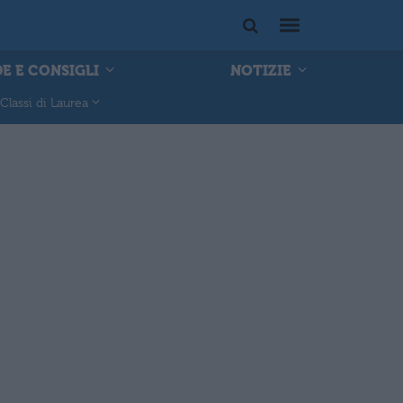
E E CONSIGLI
NOTIZIE
Classi di Laurea