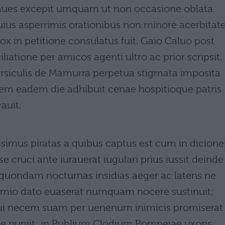
raues excepit umquam ut non occasione oblata
ius asperrimis orationibus non minore acerbitat
ox in petitione consulatus fuit. Gaio Caluo post
atione per amicos agenti ultro ac prior scripsit.
ersiculis de Mamurra perpetua stigmata imposita
tem eadem die adhibuit cenae hospitioque patris
auit.
issimus piratas a quibus captus est cum in dicion
 cruci ante iurauerat iugulari prius iussit deinde
s quondam nocturnas insidias aeger ac latens ne
emio dato euaserat numquam nocere sustinuit;
 necem suam per uenenum inimicis promiserat
e puniit; in Publium Clodium Pompeiae uxoris