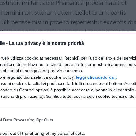
tinuit imitari. acie Pharsalica proclamauit ut
e nemini non suorum quem uellet unum partis
ulli perisse nisi in proelio reperientur exceptis d
o Caesare iuuene; ac ne hos quidem uoluntate ipsi
en et priores post impetratam ueniam
le -
La tua privacy è la nostra priorità
 seruisque eius ferro et igni crudelem in modum
web utilizza cookie: a) necessari (tecnici) per l'uso del sito e dei serviz
us populi comparatas contrucidauerat. denique
analitici e di profilazione, anche di terze parti, per mostrarti annunci pers
ondum ignouerat cunctis in Italiam redire
e abitudini di navigazione) previo consenso.
zzo è regolato dalla relativa cookie policy,
leggi cliccando qui
.
ria capere; sed et statuas Luci Sullae atque
so ai cookies facoltativi puoi accettarli tutti cliccando sul bottone Accetta
it; ac si qua posthac aut cogitarentur grauius
ccando su Gestisci opzioni è possibile accedere al pannello di controllo e
e (anche di profilazione); Se rifiuti tutto, userai solo i cookie tecnici di def
bere maluit quam uindicare. itaque et detectas
turnos non ultra arguit quam ut edicto ostender
ntibus satis habuit pro contione denuntiare ne
l Data Processing Opt Outs
criminosissimo libro et Pitholai carminibus
o opt-out of the Sharing of my personal data.