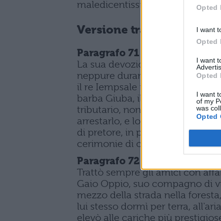
maledicentissimis laceratam exi
Opted 
Versione tradotta
I want t
Opted 
Paragrafo 71
I want 
La sua devozione e la sua lealtà
Advertis
neppure durante la sua giovine
Opted 
il re Iempsale il nobile giovane 
I want t
barba Giuba, il figlio di quel re
of my P
tributario, non solo lo strappò
was col
Opted 
arrestarlo, e lo tenne nascosto a
di pretore, in partenza per la Spa
cerimonie di coloro che erano venu
Paragrafo 72
Trattò sempre gli amici con aff
Gaio Oppio, suo compagno di v
mezzo della strada nella foresta,
lui stesso dormì per terra, all'ar
elevò alle cariche più prestigi