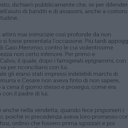
sto, dichiarò pubblicamente che, se per difender
dell'aiuto di banditi e di assassini, anche a costoro
tudine.
si attirò mai inimicizie così profonde da non
 si fosse presentata l'occasione. Più tardi appogg
di Gaio Memmio, contro le cui violentissime
ezza non certo inferiore. Per primo e
alvo, il quale, dopo i famigerati epigrammi, con
va per riconciliarsi con lui.
le gli erano stati impressi indelebili marchi di
amurra e Cesare non aveva finto di non sapere,
ò a cena il giorno stesso e proseguì, come era
 con il padre di lui.
le anche nella vendetta, quando fece prigionieri i
rato, poiché in precedenza aveva loro promesso co
issi, ordinò che fossero prima sgozzati e poi