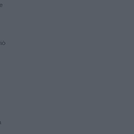
e
iò
n