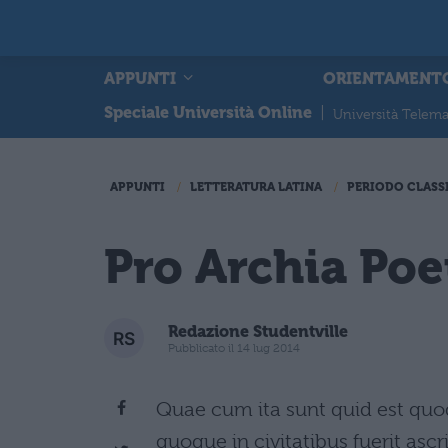
APPUNTI
ORIENTAMENT
Speciale Università Online
|
Università Telema
APPUNTI
LETTERATURA LATINA
PERIODO CLASS
Pro Archia Poe
Redazione Studentville
Pubblicato il 14 lug 2014
Quae cum ita sunt quid est quod 
quoque in civitatibus fuerit as