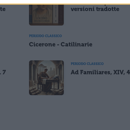
e
Cicerone: opere e
te
versioni tradotte
PERIODO CLASSICO
Cicerone - Catilinarie
PERIODO CLASSICO
. 7
Ad Familiares, XIV, 4