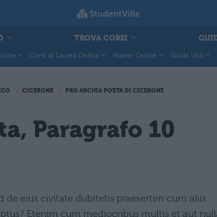
O
TROVA CORSI
GUID
tiche
Corsi di Laurea Online
Master Online
Guide Utili
ICO
CICERONE
PRO ARCHIA POETA DI CICERONE
ta, Paragrafo 10
de eius civitate dubitetis praesertim cum aliis
criptus? Etenim cum mediocribus multis et aut null