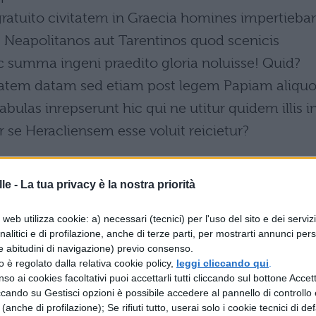
 gratuito civitatem in Graecia homines impertieba
t Neapolitanos aut Tarentinos quod scenicis
huic summa ingeni praedito gloria noluisse! Quid?
tatem datam sed etiam post legem Papiam aliqu
las inrepserunt hic qui ne utitur quidem illis i
 se Heracliensem esse voluit reicietur?
le -
La tua privacy è la nostra priorità
vreste di dubitare della legittimità della sua
web utilizza cookie: a) necessari (tecnici) per l'uso del sito e dei serviz
iderate che fu iscritto anche nelle liste di altre
analitici e di profilazione, anche di terze parti, per mostrarti annunci pers
 facilmente si concedeva la cittadinanza a tanti
e abitudini di navigazione) previo consenso.
zzo è regolato dalla relativa cookie policy,
leggi cliccando qui
.
essuno o mediocre talento, devo davvero credere
so ai cookies facoltativi puoi accettarli tutti cliccando sul bottone Accetta
tani, i Tarantini non vollero dare a costui, sostenu
ccando su Gestisci opzioni è possibile accedere al pannello di controllo e
e (anche di profilazione); Se rifiuti tutto, userai solo i cookie tecnici di def
he di solito concedevano agli attori. Perché,