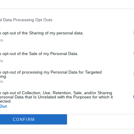
 dopo la concessione della cittadinanza, ma anche
modo scivolarono tra i nominativi dei registri di
l Data Processing Opt Outs
uò nemmeno avvalersi di quelli in cui fu iscritto,
o opt-out of the Sharing of my personal data.
adino di Eraclea, ne dovrebbe rimanere escluso?
In
o opt-out of the Sale of my Personal Data.
In
ESSARE
to opt-out of processing my Personal Data for Targeted
ing.
In
LETTERATURA LATINA
 e
Sallustio: opere e
o opt-out of Collection, Use, Retention, Sale, and/or Sharing
ersonal Data that Is Unrelated with the Purposes for which it
te
versioni tradotte
lected.
Out
CONFIRM
LETTERATURA LATINA