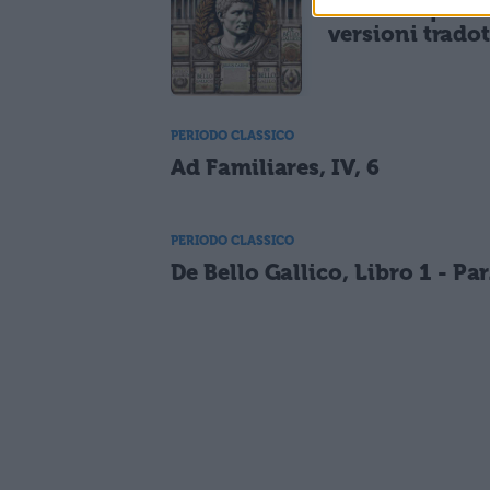
Cesare: opere 
versioni tradot
PERIODO CLASSICO
Ad Familiares, IV, 6
PERIODO CLASSICO
De Bello Gallico, Libro 1 - Par