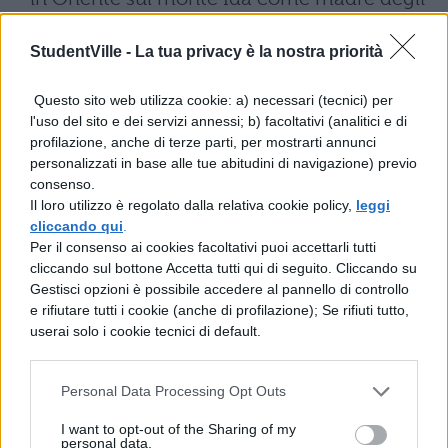
dei, il cui culto venne introdotto a Roma
StudentVille -
La tua privacy è la nostra priorità
perché si credeva che solo in tal modo
Questo sito web utilizza cookie: a) necessari (tecnici) per
Annibale sarebbe stato sconfitto].
l'uso del sito e dei servizi annessi; b) facoltativi (analitici e di
Banchettavo dunque con i miei compagni
profilazione, anche di terze parti, per mostrarti annunci
personalizzati in base alle tue abitudini di navigazione) previo
in maniera molto parca, ma vi era un certo
consenso.
ardore
Il loro utilizzo è regolato dalla relativa cookie policy,
leggi
cliccando qui
.
dell'età, con l'avanzare della quale tutto
Per il consenso ai cookies facoltativi puoi accettarli tutti
cliccando sul bottone Accetta tutti qui di seguito. Cliccando su
diventa di giorno in giorno più pacato; e
Gestisci opzioni è possibile accedere al pannello di controllo
infatti misuravo il diletto di
e rifiutare tutti i cookie (anche di profilazione); Se rifiuti tutto,
userai solo i cookie tecnici di default.
questi conviti non tanto dai piaceri dei
sensi quanto dalla compagnia e dai discorsi
Personal Data Processing Opt Outs
degli amici. Bene infatti i nostri padri
I want to opt-out of the Sharing of my
personal data.