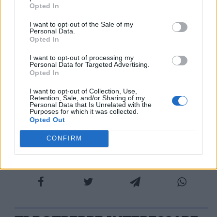
chiamarono "convivio" il prender posto a
Opted In
tavola con gli amici, perché comporta una
I want to opt-out of the Sale of my
Personal Data.
comunione di vita, meglio dei Greci, che lo
Opted In
I want to opt-out of processing my
definiscono ora "bere assieme" ora "cenare
Personal Data for Targeted Advertising.
Opted In
assieme", cosicché sembra che essi
apprezzino molto di più ciò che in questo
I want to opt-out of Collection, Use,
Retention, Sale, and/or Sharing of my
genere
Personal Data that Is Unrelated with the
Purposes for which it was collected.
Opted Out
di cose vale assai di meno.
CONFIRM