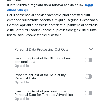
non fosse depositato al Tesoro. Nei libri
Il loro utilizzo è regolato dalla relativa cookie policy,
leggi
delle «Avventure divine» di Asclepiade
cliccando qui
.
Per il consenso ai cookies facoltativi puoi accettarli tutti
di Mende leggo questo racconto. Atia,
cliccando sul bottone Accetta tutti qui di seguito. Cliccando su
Gestisci opzioni è possibile accedere al pannello di controllo
recatasi a mezzanotte ad una cerimonia
e rifiutare tutti i cookie (anche di profilazione); Se rifiuti tutto,
solenne in onore di Apollo, fece collocare
userai solo i cookie tecnici di default.
nel
Personal Data Processing Opt Outs
tempio la sua lettiga e mentre le altre
I want to opt-out of the Sharing of my
donne ritornavano a casa, si addormentò;
personal data.
Opted In
tutto ad un tratto un serpente strisciò fino a
I want to opt-out of the Sale of my
lei e subito dopo se ne andò; quando si
Personal Data.
Opted In
svegliò Atia si purificò come se uscisse
I want to opt-out of processing my
dalle braccia di suo marito. E da quel
Personal Data for Targeted Advertising.
Opted In
momento