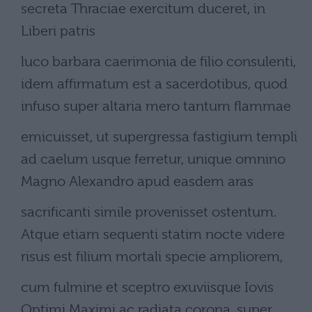
secreta Thraciae exercitum duceret, in
Liberi patris
luco barbara caerimonia de filio consulenti,
idem affirmatum est a sacerdotibus, quod
infuso super altaria mero tantum flammae
emicuisset, ut supergressa fastigium templi
ad caelum usque ferretur, unique omnino
Magno Alexandro apud easdem aras
sacrificanti simile provenisset ostentum.
Atque etiam sequenti statim nocte videre
risus est filium mortali specie ampliorem,
cum fulmine et sceptro exuviisque Iovis
Optimi Maximi ac radiata corona, super