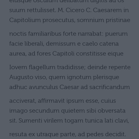
eiusque osculum delibatum digitis ad os
suum rettulisset. M. Cicero C. Caesarem in
Capitolium prosecutus, somnium pristinae
noctis familiaribus forte narrabat: puerum
facie liberali, demissum e caelo catena
aurea, ad fores Capitoli constitisse eique
Iovem flagellum tradidisse; deinde repente
Augusto viso, quem ignotum plerisque
adhuc avunculus Caesar ad sacrificandum
acciverat, affirmavit ipsum esse, cuius
imago secundum quietem sibi obversata
sit. Sumenti virilem togam tunica lati clavi,
resuta ex utraque parte, ad pedes decidit.