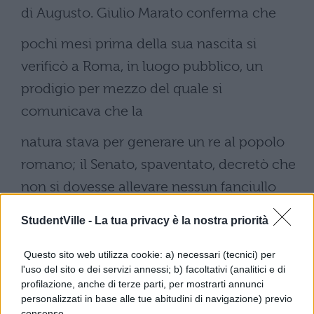
di Augusto. Giulio Marato conferma che
pochi mesi prima della sua nascita si
verificò a Roma, in luogo pubblico, un
prodigio per mezzo del quale si
comunicava che la
natura stava per generare un re al popolo
romano; il Senato, spaventato, decretò che
non si dovesse allevare nessun fanciullo
nato in quell'anno; i senatori però che
StudentVille -
La tua privacy è la nostra priorità
avevano le mogli gravide e che speravano
Questo sito web utilizza cookie: a) necessari (tecnici) per
si riferisse a loro la predizione, si
l'uso del sito e dei servizi annessi; b) facoltativi (analitici e di
profilazione, anche di terze parti, per mostrarti annunci
diedero da fare perché il decreto del Senato
personalizzati in base alle tue abitudini di navigazione) previo
consenso.