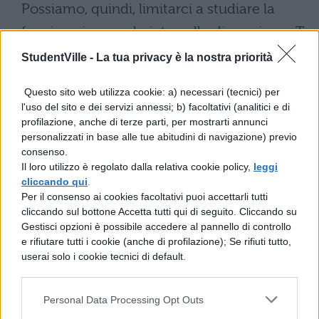
Possiamo, quindi, limitarci a studiare la
funzione in un solo intervallo di ampiezza T.
StudentVille -
La tua privacy è la nostra priorità
Scarica il contenuto
Questo sito web utilizza cookie: a) necessari (tecnici) per
l'uso del sito e dei servizi annessi; b) facoltativi (analitici e di
profilazione, anche di terze parti, per mostrarti annunci
personalizzati in base alle tue abitudini di navigazione) previo
consenso.
Il loro utilizzo è regolato dalla relativa cookie policy,
leggi
cliccando qui
.
TI POTREBBE INTERESSARE
Per il consenso ai cookies facoltativi puoi accettarli tutti
cliccando sul bottone Accetta tutti qui di seguito. Cliccando su
Gestisci opzioni è possibile accedere al pannello di controllo
MATEMATICA
e rifiutare tutti i cookie (anche di profilazione); Se rifiuti tutto,
Fibonacci Day: perché si
userai solo i cookie tecnici di default.
festeggia il 23
novembre?
Personal Data Processing Opt Outs