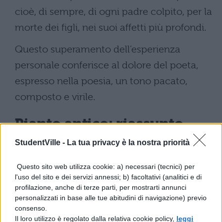
cioè, di sempre, di ogni padre colpito, per la
morte dei figli, nei suoi affetti più profondi.
Questo superamento dell’esperienza
personale conferisce al dolore del poeta,
espresso nella poesia, un tono pacato,
composto e virile.
Pianto antico: riassunto
StudentVille -
La tua privacy è la nostra priorità
È giugno, il melograno del piccolo giardino
della casa del poeta si è ricoperto di foglie e
Questo sito web utilizza cookie: a) necessari (tecnici) per
l'uso del sito e dei servizi annessi; b) facoltativi (analitici e di
di fiori vermigli, avvolto dalla luce e dal
profilazione, anche di terze parti, per mostrarti annunci
calore della primavera. Per il figlio del
personalizzati in base alle tue abitudini di navigazione) previo
consenso.
poeta, invece, e per tutti gli altri morti il
Il loro utilizzo è regolato dalla relativa cookie policy,
leggi