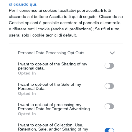
sonno della morte è eterno.
cliccando qui
.
Per il consenso ai cookies facoltativi puoi accettarli tutti
cliccando sul bottone Accetta tutti qui di seguito. Cliccando su
Gestisci opzioni è possibile accedere al pannello di controllo
e rifiutare tutti i cookie (anche di profilazione); Se rifiuti tutto,
userai solo i cookie tecnici di default.
Personal Data Processing Opt Outs
I want to opt-out of the Sharing of my
personal data.
TI POTREBBE INTERESSARE
Opted In
I want to opt-out of the Sale of my
LETTERATURA ITALIANA
Personal Data.
Giosuè Carducci: mappa concettuale
Opted In
I want to opt-out of processing my
Personal Data for Targeted Advertising.
Opted In
LETTERATURA ITALIANA
Giosuè Carducci
I want to opt-out of Collection, Use,
Retention, Sale, and/or Sharing of my