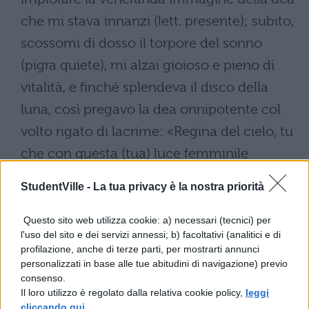
che mi stava innanzi (lett. presente); subito,
scossomi di dosso il torpore del sonno
(pigra quiete), mi alzai gioioso e pieno di
vitalità, e finché splendeva il disco della
luna, così pregavo la dea onnipotente col
volto rigato di lacrime: «Regina del cielo, tu
che con questa (tua) luce femminile
rischiari le mura di ogni città (lett. tutte le
StudentVille -
La tua privacy è la nostra priorità
mura) e con i (tuoi) umidi raggi nutri le
feconde sementi, spargendo variabili
Questo sito web utilizza cookie: a) necessari (tecnici) per
l'uso del sito e dei servizi annessi; b) facoltativi (analitici e di
chiarori, se è lecito invocarti, soccorrimi
profilazione, anche di terze parti, per mostrarti annunci
infine (iam nunc) nel momento supremo
personalizzati in base alle tue abitudini di navigazione) previo
consenso.
della mia sventura (lett. nelle mie estreme
Il loro utilizzo è regolato dalla relativa cookie policy,
leggi
sventure), risolleva il mio destino in miseria
cliccando qui
.