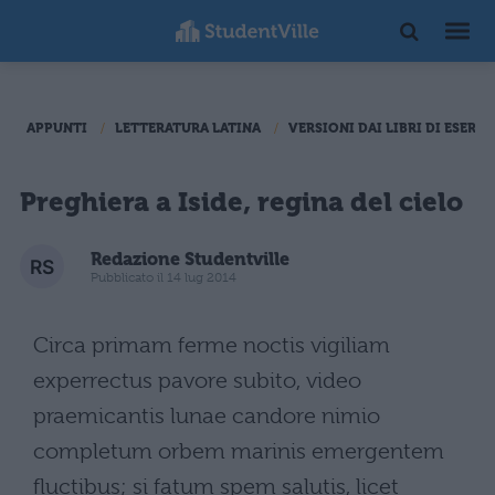
APPUNTI
LETTERATURA LATINA
VERSIONI DAI LIBRI DI ESERCI
Preghiera a Iside, regina del cielo
Redazione Studentville
Pubblicato il 14 lug 2014
Circa primam ferme noctis vigiliam
experrectus pavore subito, video
praemicantis lunae candore nimio
completum orbem marinis emergentem
fluctibus; si fatum spem salutis, licet