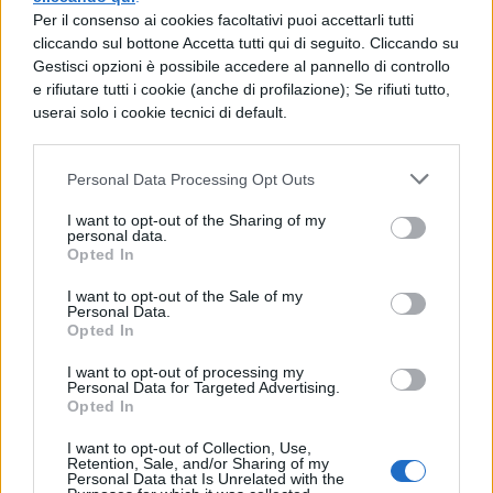
Per il consenso ai cookies facoltativi puoi accettarli tutti
e concedi una tregua e la pace ai casi
cliccando sul bottone Accetta tutti qui di seguito. Cliccando su
crudeli che ho patito; vi sia un termine alle
Gestisci opzioni è possibile accedere al pannello di controllo
e rifiutare tutti i cookie (anche di profilazione); Se rifiuti tutto,
(lett. delle) mie sofferenze, vi sia un termine
userai solo i cookie tecnici di default.
ai pericoli. Fa sparire il volto orrendo della
bestia (lett. del quadrupede = dellasino),
Personal Data Processing Opt Outs
restituiscimi alla vista dei miei (cari),
I want to opt-out of the Sharing of my
personal data.
restituiscimi al Lucio che sono, e se un dio
Opted In
offeso mi perseguita con crudeltà
I want to opt-out of the Sale of my
implacabile, mi sia almeno concesso di
Personal Data.
Opted In
morire, se non mi è concesso vivere».
I want to opt-out of processing my
Personal Data for Targeted Advertising.
Opted In
I want to opt-out of Collection, Use,
Retention, Sale, and/or Sharing of my
Personal Data that Is Unrelated with the