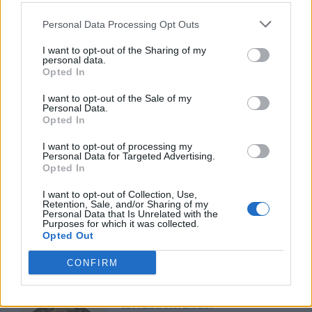
necessaria la massima prudenza.
Personal Data Processing Opt Outs
Arrivederci e stammi bene.
I want to opt-out of the Sharing of my
personal data.
Opted In
I want to opt-out of the Sale of my
Personal Data.
Opted In
I want to opt-out of processing my
Personal Data for Targeted Advertising.
Opted In
TI POTREBBE INTERESSARE
I want to opt-out of Collection, Use,
Retention, Sale, and/or Sharing of my
LETTERATURA LATINA
Personal Data that Is Unrelated with the
La Commedia di Plauto
Purposes for which it was collected.
Opted Out
CONFIRM
LETTERATURA LATINA