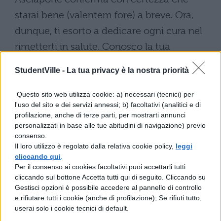
starai bene (valentem fore) a breve. Ora,
dunque, ti esorto a dedicare ogni cura nel
rimetterti in salute. Conosco la tua
avvedutezza, la (tua) moderazione, il tuo
StudentVille -
La tua privacy è la nostra priorità
affetto verso di me; so che farai di tutto
(omnia: tutte le cose) per essere con me al
Questo sito web utilizza cookie: a) necessari (tecnici) per
l'uso del sito e dei servizi annessi; b) facoltativi (analitici e di
più presto; e tuttavia vorrei che non ti
profilazione, anche di terze parti, per mostrarti annunci
affrettassi. Mi rimane solo da chiederti e
personalizzati in base alle tue abitudini di navigazione) previo
consenso.
pregarti di non metterti per mare
Il loro utilizzo è regolato dalla relativa cookie policy,
leggi
avventatamente (i marinai sono soliti
cliccando qui
.
Per il consenso ai cookies facoltativi puoi accettarli tutti
affrettarsi per guadagnare [quaestus sui
cliccando sul bottone Accetta tutti qui di seguito. Cliccando su
causa: per il proprio profitto]). Sii cauto,
Gestisci opzioni è possibile accedere al pannello di controllo
e rifiutare tutti i cookie (anche di profilazione); Se rifiuti tutto,
caro Tirone: devi affrontare (lett. ti resta) un
userai solo i cookie tecnici di default.
mare vasto e pericoloso, per cui ti è