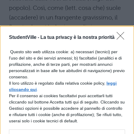
popolo). Così, come (lett. cosa che) suole
(accadere) in un frangente gravissimo, il
Senato decretò che i consoli si
adoperassero affinché lo Stato non subisse
StudentVille -
La tua privacy è la nostra priorità
qualche danno. Secondo l'uso romano tale
Questo sito web utilizza cookie: a) necessari (tecnici) per
amplissimo potere viene conferito dal
l'uso del sito e dei servizi annessi; b) facoltativi (analitici e di
Senato a un magistrato perché si tuteli dai
profilazione, anche di terze parti, per mostrarti annunci
personalizzati in base alle tue abitudini di navigazione) previo
nemici e stabilisca tutti i provvedimenti che
consenso.
Il loro utilizzo è regolato dalla relativa cookie policy,
leggi
sono necessari: organizzare l'esercito, far
cliccando qui
.
guerra, costringere (all'obbedienza) in tutti i
Per il consenso ai cookies facoltativi puoi accettarli tutti
cliccando sul bottone Accetta tutti qui di seguito. Cliccando su
modi alleati e cittadini, detenere la
Gestisci opzioni è possibile accedere al pannello di controllo
suprema autorità militare e civile in pace e
e rifiutare tutti i cookie (anche di profilazione); Se rifiuti tutto,
userai solo i cookie tecnici di default.
in guerra; diversamente, senza
l'autorizzazione del popolo, il console non