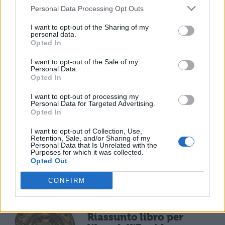
Personal Data Processing Opt Outs
ha diritto ad alcuno di questi poteri.
I want to opt-out of the Sharing of my
personal data.
Opted In
I want to opt-out of the Sale of my
Personal Data.
Opted In
I want to opt-out of processing my
Personal Data for Targeted Advertising.
TI POTREBBE INTERESSARE
Opted In
LETTERATURA LATINA
I want to opt-out of Collection, Use,
Retention, Sale, and/or Sharing of my
La Commedia di Plauto
Personal Data that Is Unrelated with the
Purposes for which it was collected.
Opted Out
CONFIRM
LETTERATURA LATINA
Riassunto libro per