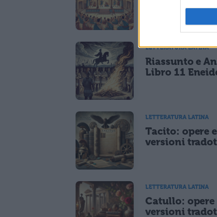
Plauto
LETTERATURA LATINA
Riassunto e An
Libro 11 Eneid
LETTERATURA LATINA
Tacito: opere 
versioni tradot
LETTERATURA LATINA
Catullo: opere
versioni tradot