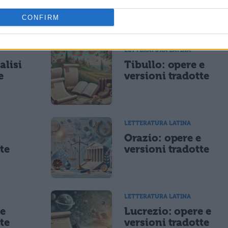
libro dell'Eneide
CONFIRM
LETTERATURA LATINA
alisi
Tibullo: opere e
e
versioni tradotte
LETTERATURA LATINA
e
Orazio: opere e
te
versioni tradotte
LETTERATURA LATINA
 e
Lucrezio: opere e
te
versioni tradotte