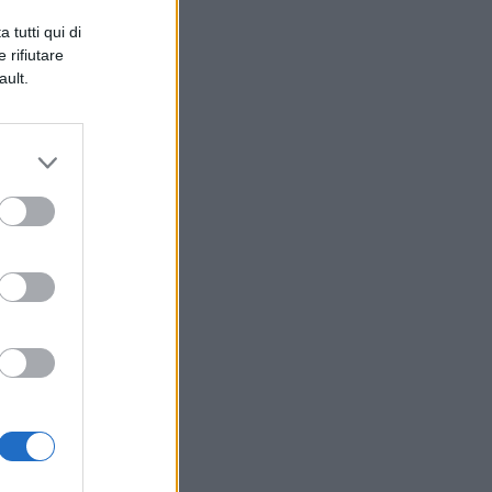
 tutti qui di
hé
 rifiutare
ault.
ni
n