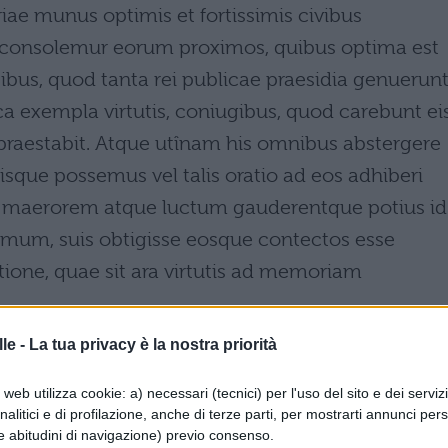
iae munus optimis et fortissimis civibus
 consolemur eorum proximos, quibus optima est
bus, quod tanta rei publicae praesidia genuerunt
a exempla virtutis, coniugibus, quod carebunt ei
praestabit. Atque utînam his omnibus abstergere
tisque possemus vel talis oratio ad eos adhiberi
t maerorem atque luctum gauderentque potius id
imum, suis obtigisse eosque contectos esse
tione, quae sit ara virtutis ad memoriam
le -
La tua privacy è la nostra priorità
web utilizza cookie: a) necessari (tecnici) per l'uso del sito e dei serviz
ama si sconta nel ricordo di cittadini valentissimi e
analitici e di profilazione, anche di terze parti, per mostrarti annunci pers
arenti, per i quali questo conforto è certamente
e abitudini di navigazione) previo consenso.