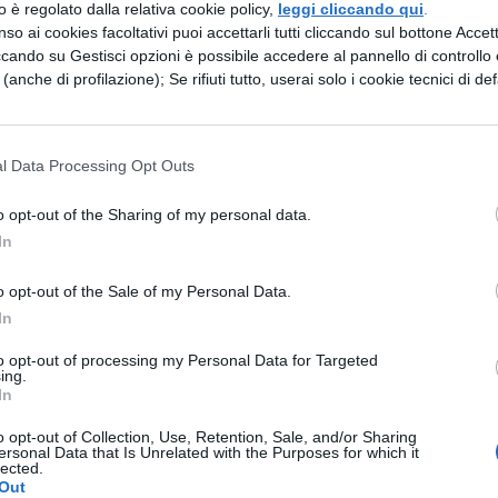
zzo è regolato dalla relativa cookie policy,
leggi cliccando qui
.
hé hanno generato un baluardo tanto grande per lo
so ai cookies facoltativi puoi accettarli tutti cliccando sul bottone Accetta
n casa modelli esemplari di valore, alle mogli, poic
ccando su Gestisci opzioni è possibile accedere al pannello di controllo e
e (anche di profilazione); Se rifiuti tutto, userai solo i cookie tecnici di def
che sarà meglio elogiare che piangere. Oh, se
tutti costoro attraverso le nostre parole e decisio
volgere pubblicamente a loro, con il quale possano
l Data Processing Opt Outs
nto e gioire piuttosto di un tipo di morte che è il
o opt-out of the Sharing of my personal data.
ezzi essi sono stati sepolti a spese pubbliche e co
In
ltare di perenne valore in loro memoria.
o opt-out of the Sale of my Personal Data.
In
to opt-out of processing my Personal Data for Targeted
ing.
ESSARE
In
o opt-out of Collection, Use, Retention, Sale, and/or Sharing
LETTERATURA LATINA
ersonal Data that Is Unrelated with the Purposes for which it
lected.
di
Riassunto libro per
Out