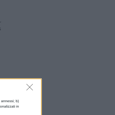
,
s
i annessi; b)
onalizzati in